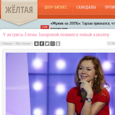
ЖЁЛТАЯ
ШОУ-БИЗНЕС
СКАНДАЛЫ
ПРОИ
«Мужик на 200%»: Тарзан признался, ч
воровками
Галкин променял Дроботенко на Лазаре
У актрисы Елены Захаровой появился новый кавалер
Расстались Энрике Иглесиас и Анна Кур
Главная
>
Шоу бизнес
17.09
В шоу «Что было дальше?» грубо унизил
Авербух зарождает в Бузовой новый ко