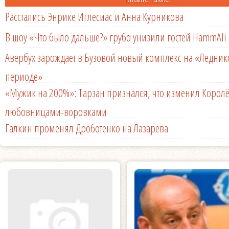
Расстались Энрике Иглесиас и Анна Курникова
В шоу «Что было дальше?» грубо унизили гостей HammAli 
Авербух зарождает в Бузовой новый комплекс на «Ледни
периоде»
«Мужик на 200%»: Тарзан признался, что изменил Королё
любовницами-воровками
Галкин променял Дроботенко на Лазарева