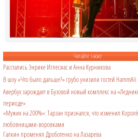
Читайте также
Расстались Энрике Иглесиас и Анна Курникова
В шоу «Что было дальше?» грубо унизили гостей HammAli 
Авербух зарождает в Бузовой новый комплекс на «Ледни
периоде»
«Мужик на 200%»: Тарзан признался, что изменил Королё
любовницами-воровками
Галкин променял Дроботенко на Лазарева