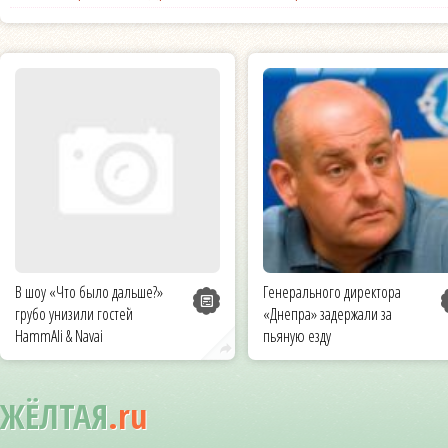
В шоу «Что было дальше?»
Генерального директора
грубо унизили гостей
«Днепра» задержали за
HammAli & Navai
пьяную езду
ЖЁЛТАЯ
.ru