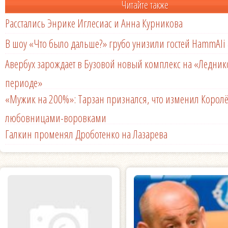
Читайте также
Расстались Энрике Иглесиас и Анна Курникова
В шоу «Что было дальше?» грубо унизили гостей HammAli 
Авербух зарождает в Бузовой новый комплекс на «Ледни
периоде»
«Мужик на 200%»: Тарзан признался, что изменил Королё
любовницами-воровками
Галкин променял Дроботенко на Лазарева