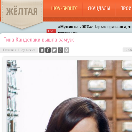
ЖЁЛТАЯ
ШОУ-БИЗНЕС
СКАНДАЛЫ
ПРОИ
«Мужик на 200%»: Тарзан признался, ч
воровками
Галкин променял Дроботенко на Лазаре
Тина Канделаки вышла замуж
Расстались Энрике Иглесиас и Анна Кур
Главная
>
Шоу бизнес
12.06
В шоу «Что было дальше?» грубо унизил
Авербух зарождает в Бузовой новый ко