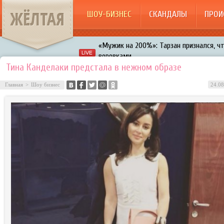
ЖЁЛТАЯ
ШОУ-БИЗНЕС
СКАНДАЛЫ
ПРОИ
«Мужик на 200%»: Тарзан признался, ч
воровками
Галкин променял Дроботенко на Лазаре
Тина Канделаки предстала в нежном образе
Расстались Энрике Иглесиас и Анна Кур
Главная
>
Шоу бизнес
24.08
В шоу «Что было дальше?» грубо унизил
Авербух зарождает в Бузовой новый ко