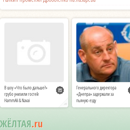
В шоу «Что было дальше?»
Генерального директора
грубо унизили гостей
«Днепра» задержали за
HammAli & Navai
пьяную езду
ЖЁЛТАЯ
.ru