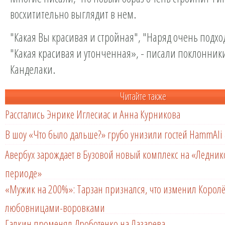
восхитительно выглядит в нем.
"Какая Вы красивая и стройная", "Наряд очень подхо
"Какая красивая и утонченная», - писали поклонни
Канделаки.
Читайте также
Расстались Энрике Иглесиас и Анна Курникова
В шоу «Что было дальше?» грубо унизили гостей HammAli 
Авербух зарождает в Бузовой новый комплекс на «Ледни
периоде»
«Мужик на 200%»: Тарзан признался, что изменил Королё
любовницами-воровками
Галкин променял Дроботенко на Лазарева