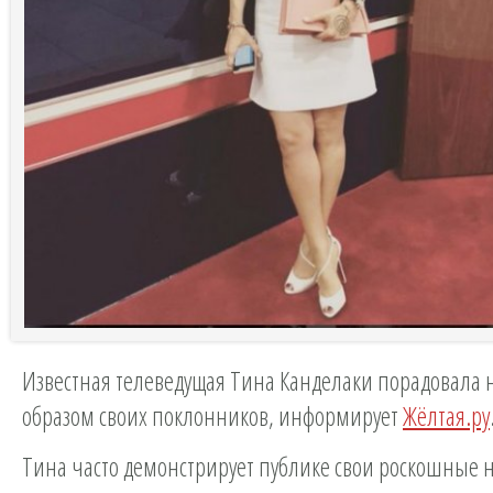
Известная телеведущая Тина Канделаки порадовала
образом своих поклонников, информирует
Жёлтая.ру
Тина часто демонстрирует публике свои роскошные 