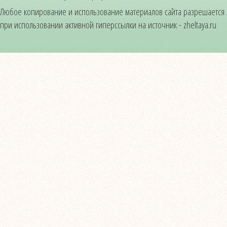
Любое копирование и использование материалов сайта разрешается
при использовании активной гиперссылки на источник - zheltaya.ru