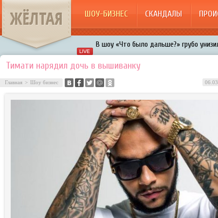
ЖЁЛТАЯ
ШОУ-БИЗНЕС
СКАНДАЛЫ
ПРОИ
В шоу «Что было дальше?» грубо унизил
Авербух зарождает в Бузовой новый ко
Тимати нарядил дочь в вышиванку
«Мужик на 200%»: Тарзан признался, ч
Главная
>
Шоу бизнес
06.03
воровками
Галкин променял Дроботенко на Лазаре
Расстались Энрике Иглесиас и Анна Кур