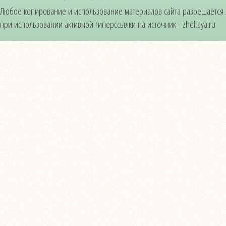
Любое копирование и использование материалов сайта разрешается
при использовании активной гиперссылки на источник - zheltaya.ru