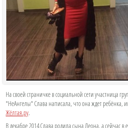
На своей страничке в социальной сети участница гр
"НеАнгелы" Слава написала, что она ждет ребёнка, 
Жёлтая.ру
.
В декабре 2014 Слава родила сына Леона, а сейчас в 