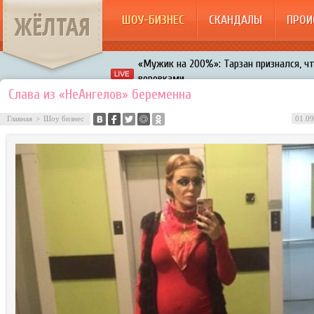
ЖЁЛТАЯ
ШОУ-БИЗНЕС
СКАНДАЛЫ
ПРОИ
«Мужик на 200%»: Тарзан признался, ч
воровками
Галкин променял Дроботенко на Лазаре
Слава из «НеАнгелов» беременна
Расстались Энрике Иглесиас и Анна Кур
Главная
>
Шоу бизнес
01.09
В шоу «Что было дальше?» грубо унизил
Авербух зарождает в Бузовой новый ко