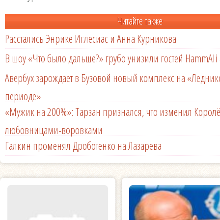
Читайте также
Расстались Энрике Иглесиас и Анна Курникова
В шоу «Что было дальше?» грубо унизили гостей HammAli 
Авербух зарождает в Бузовой новый комплекс на «Ледни
периоде»
«Мужик на 200%»: Тарзан признался, что изменил Королё
любовницами-воровками
Галкин променял Дроботенко на Лазарева