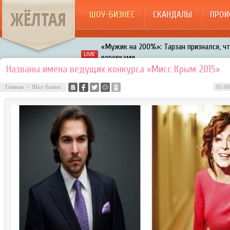
ЖЁЛТАЯ
ШОУ-БИЗНЕС
СКАНДАЛЫ
ПРОИ
«Мужик на 200%»: Тарзан признался, ч
воровками
Галкин променял Дроботенко на Лазаре
Названы имена ведущих конкурса «Мисс Крым 2015»
Расстались Энрике Иглесиас и Анна Кур
Главная
>
Шоу бизнес
05.08
В шоу «Что было дальше?» грубо унизил
Авербух зарождает в Бузовой новый ко