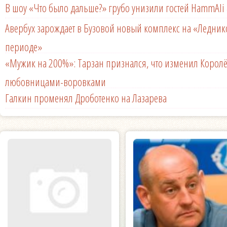
В шоу «Что было дальше?» грубо унизили гостей HammAli 
Авербух зарождает в Бузовой новый комплекс на «Ледни
периоде»
«Мужик на 200%»: Тарзан признался, что изменил Королё
любовницами-воровками
Галкин променял Дроботенко на Лазарева