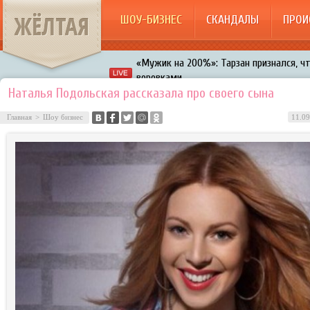
ЖЁЛТАЯ
ШОУ-БИЗНЕС
СКАНДАЛЫ
ПРОИ
«Мужик на 200%»: Тарзан признался, ч
воровками
Галкин променял Дроботенко на Лазаре
Наталья Подольская рассказала про своего сына
Расстались Энрике Иглесиас и Анна Кур
Главная
>
Шоу бизнес
11.09
В шоу «Что было дальше?» грубо унизил
Авербух зарождает в Бузовой новый ко