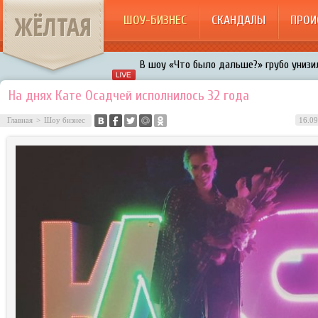
ЖЁЛТАЯ
ШОУ-БИЗНЕС
СКАНДАЛЫ
ПРОИ
В шоу «Что было дальше?» грубо унизил
Авербух зарождает в Бузовой новый ко
На днях Кате Осадчей исполнилось 32 года
«Мужик на 200%»: Тарзан признался, ч
Главная
>
Шоу бизнес
16.09
воровками
Галкин променял Дроботенко на Лазаре
Расстались Энрике Иглесиас и Анна Кур