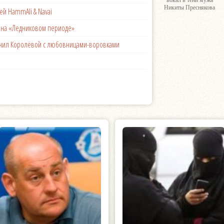
вокал в тени мужа
Никиты Преснякова
ей HammAli & Navai
с на «Ледниковом периоде»
менил Королёвой с любовницами-воровками