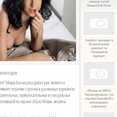
унизили гостей
HammAli & Navai
Авербух зарождает в
Бузовой новый
комплекс на
«Ледниковом
периоде»
ткрыла душу
чек" Маша Васнецова давно уже является
нимает верхние строчки в различных вариантах
«Мужик на 200%»:
обаятельных, привлекательных и сексуальных.
Тарзан признался, что
изменил Королёвой с
плотившей на экране образ Маши, актрисы
любовницами-
воровками