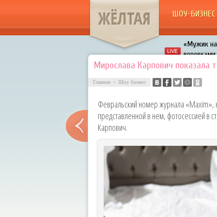
ЖЁЛТАЯ
ШОУ-БИЗНЕС
«Мужик на 
воровками
Галкин про
Мирослава Карпович показала 
Расстались
Главная
>
Шоу бизнес
В шоу «Что
Февральский номер журнала «Maxim», н
Авербух з
представленной в нем, фотосессией в 
Карпович.