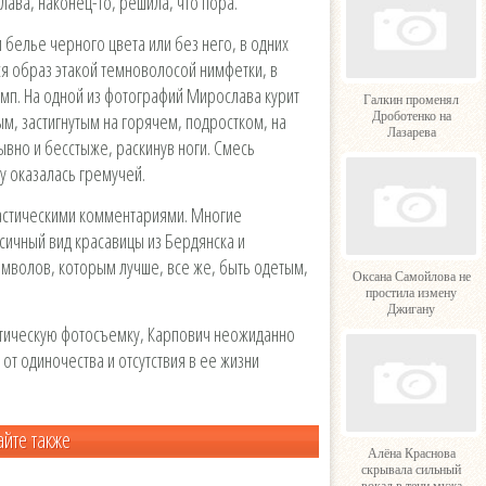
ава, наконец-то, решила, что пора.
 белье черного цвета или без него, в одних
ся образ этакой темноволосой нимфетки, в
мп. На одной из фотографий Мирослава курит
Галкин променял
ым, застигнутым на горячем, подростком, на
Дроботенко на
Лазарева
зывно и бесстыже, раскинув ноги. Смесь
у оказалась гремучей.
астическими комментариями. Многие
сичный вид красавицы из Бердянска и
-символов, которым лучше, все же, быть одетым,
Оксана Самойлова не
простила измену
Джигану
тическую фотосъемку, Карпович неожиданно
 от одиночества и отсутствия в ее жизни
айте также
Алёна Краснова
скрывала сильный