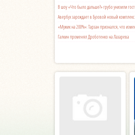
В шоу «Что было дальше?» грубо унизили гост
Авербух зарождает в Бузовой новый комплек
«Мужик на 200%»: Тарзан признался, что из
Галкин променял Дроботенко на Лазарева