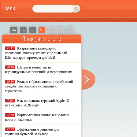
МИКС
Пн
Вт
Ср
Чт
Пт
Сб
Вс
Последние новости
Квартальные календари с
21:12
логотипом: почему это всё ещё сильный
B2B-подарок: примеры для B2B
Шатры и тенты: магия
20:48
индивидуальных решений на мероприятиях
Кольцо с бриллиантом к серебряной
20:56
свадьбе: как выбрать украшение с
характером
Как пополнить турецкий Apple ID
7:30
из России в 2026 году
Корпоративная почта: технологии
22:30
нового поколения
Эффективные решения для
22:29
хранения бутылей на складе