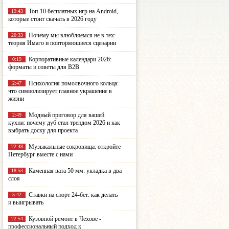
Топ-10 бесплатных игр на Android,
19:43
которые стоит скачать в 2026 году
Почему мы влюбляемся не в тех:
20:33
теория Имаго и повторяющиеся сценарии
Корпоративные календари 2026:
0:19
форматы и советы для B2B
Психология помолвочного кольца:
2:47
что символизирует главное украшение в
жизни
Модный приговор для вашей
2:49
кухни: почему дуб стал трендом 2026 и как
выбрать доску для проекта
Музыкальные сокровища: откройте
22:48
Петербург вместе с нами
Каменная вата 50 мм: укладка в два
18:53
слоя
Ставки на спорт 24-бет: как делать
5:42
и выигрывать
Кузовной ремонт в Чехове -
22:54
профессиональный подход к