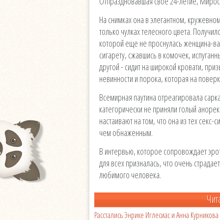
Отпраздновавшая свое 24-летие, Миросл
На снимках она в элегантном, кружевном
только чулках телесного цвета. Получил
которой еще не проснулась женщина-ва
сигарету, сжавшись в комочек, испуганн
другой - сидит на широкой кровати, при
невинности и порока, которая на поверк
Всемирная паутина отреагировала сарк
категорически не приняли голый анорек
настаивают на том, что она из тех секс
чем обнаженным.
В интервью, которое сопровождает эро
для всех призналась, что очень страдает
любимого человека.
Чит
Расстались Энрике Иглесиас и Анна Курникова