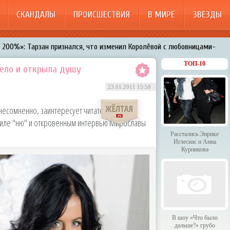
СКАНДАЛЫ
ПРОИСШЕСТВИЯ
В МИРЕ
ЗВЕЗДЫ
200%»: Тарзан признался, что изменил Королёвой с любовницами-
менял Дроботенко на Лазарева
ТОП-10
тело и открыла душу
 Энрике Иглесиас и Анна Курникова
23.01.2011 15:58
 было дальше?» грубо унизили гостей HammAli & Navai
есомненно, заинтересует читателя,
арождает в Бузовой новый комплекс на «Ледниковом периоде»
стиле "ню" и откровенным интервью Мирославы
Расстались Энрике
Иглесиас и Анна
Курникова
В шоу «Что было
дальше?» грубо