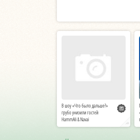
В шоу «Что было дальше?»
грубо унизили гостей
HammAli & Navai