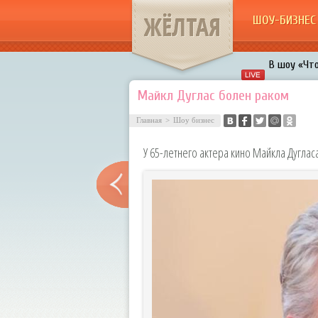
ЖЁЛТАЯ
ШОУ-БИЗНЕС
В шоу «Что
Авербух з
Майкл Дуглас болен раком
«Мужик на 
Главная
>
Шоу бизнес
воровками
Галкин про
У 65-летнего актера кино Майкла Дуглас
Расстались