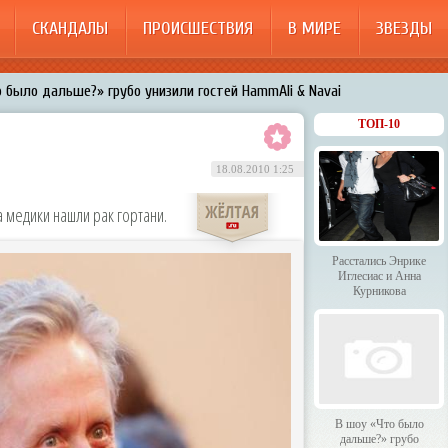
СКАНДАЛЫ
ПРОИСШЕСТВИЯ
В МИРЕ
ЗВЕЗДЫ
 было дальше?» грубо унизили гостей HammAli & Navai
арождает в Бузовой новый комплекс на «Ледниковом периоде»
ТОП-10
200%»: Тарзан признался, что изменил Королёвой с любовницами-
18.08.2010 1:25
менял Дроботенко на Лазарева
а медики нашли рак гортани.
 Энрике Иглесиас и Анна Курникова
Расстались Энрике
Иглесиас и Анна
Курникова
В шоу «Что было
дальше?» грубо