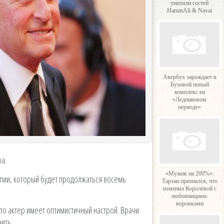
унизили гостей
HammAli & Navai
Авербух зарождает в
Бузовой новый
комплекс на
«Ледниковом
периоде»
а.
«Мужик на 200%»:
апии, который будет продолжаться восемь
Тарзан признался, что
изменил Королёвой с
любовницами-
воровками
то актер имеет оптимистичный настрой. Врачи
ить.