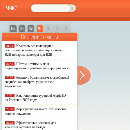
МИКС
Пн
Вт
Ср
Чт
Пт
Сб
Вс
Последние новости
Квартальные календари с
21:12
логотипом: почему это всё ещё сильный
B2B-подарок: примеры для B2B
Шатры и тенты: магия
20:48
индивидуальных решений на мероприятиях
Кольцо с бриллиантом к серебряной
20:56
свадьбе: как выбрать украшение с
характером
Как пополнить турецкий Apple ID
7:30
из России в 2026 году
Корпоративная почта: технологии
22:30
нового поколения
Эффективные решения для
22:29
хранения бутылей на складе