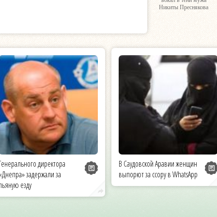
вокал в тени мужа
Никиты Преснякова
Генерального директора
В Саудовской Аравии женщин
«Днепра» задержали за
выпорют за ссору в WhatsApp
пьяную езду