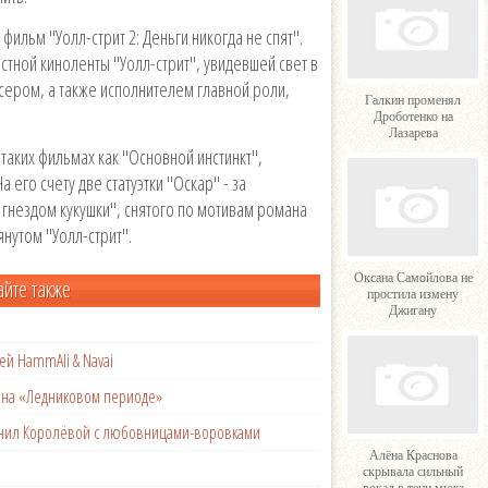
фильм "Уолл-стрит 2: Деньги никогда не спят".
тной киноленты "Уолл-стрит", увидевшей свет в
юсером, а также исполнителем главной роли,
Галкин променял
Дроботенко на
Лазарева
таких фильмах как "Основной инстинкт",
 его счету две статуэтки "Оскар" - за
гнездом кукушки", снятого по мотивам романа
янутом "Уолл-стрит".
Оксана Самойлова не
айте также
простила измену
Джигану
ей HammAli & Navai
с на «Ледниковом периоде»
менил Королёвой с любовницами-воровками
Алёна Краснова
скрывала сильный