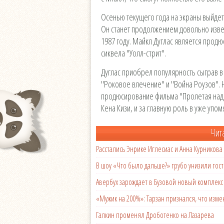
Осенью текущего года на экраны выйдет 
Он станет продолжением довольно извес
1987 году. Майкл Дуглас является прод
сиквела "Уолл-стрит".
Дуглас приобрел популярность сыграв в 
"Роковое влечение" и "Война Роузов". На
продюсирование фильма "Пролетая над 
Кена Кизи, и за главную роль в уже упом
Чит
Расстались Энрике Иглесиас и Анна Курникова
В шоу «Что было дальше?» грубо унизили гост
Авербух зарождает в Бузовой новый комплек
«Мужик на 200%»: Тарзан признался, что из
Галкин променял Дроботенко на Лазарева