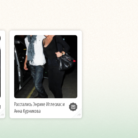
Расстались Энрике Иглесиас и
Анна Курникова