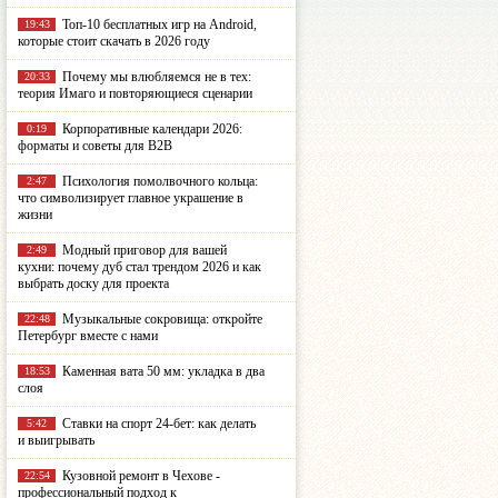
Топ-10 бесплатных игр на Android,
19:43
которые стоит скачать в 2026 году
Почему мы влюбляемся не в тех:
20:33
теория Имаго и повторяющиеся сценарии
Корпоративные календари 2026:
0:19
форматы и советы для B2B
Психология помолвочного кольца:
2:47
что символизирует главное украшение в
жизни
Модный приговор для вашей
2:49
кухни: почему дуб стал трендом 2026 и как
выбрать доску для проекта
Музыкальные сокровища: откройте
22:48
Петербург вместе с нами
Каменная вата 50 мм: укладка в два
18:53
слоя
Ставки на спорт 24-бет: как делать
5:42
и выигрывать
Кузовной ремонт в Чехове -
22:54
профессиональный подход к