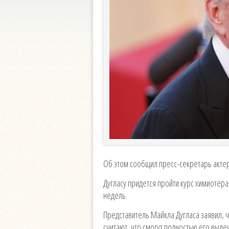
Об этом сообщил пресс-секретарь актер
Дугласу придется пройти курс химиотер
недель.
Представитель Майкла Дугласа заявил, ч
считают, что смогут полностью его вылеч