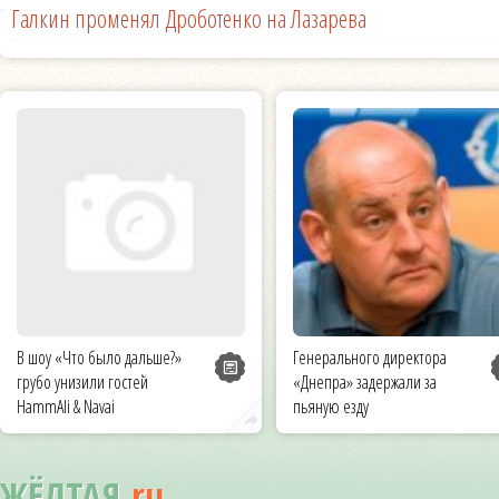
Галкин променял Дроботенко на Лазарева
В шоу «Что было дальше?»
Генерального директора
грубо унизили гостей
«Днепра» задержали за
HammAli & Navai
пьяную езду
ЖЁЛТАЯ
.ru