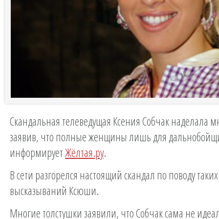
Скандальная телеведущая Ксения Собчак наделала м
заявив, что полные женщины лишь для дальнобойщ
информирует
Жёлтая.ру
.
В сети разгорелся настоящий скандал по поводу таких
высказываний Ксюши.
Многие толстушки заявили, что Собчак сама не идеа