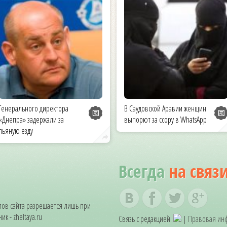
Генерального директора
В Саудовской Аравии женщин
«Днепра» задержали за
выпорют за ссору в WhatsApp
пьяную езду
Всегда
на связ
ов сайта разрешается лишь при
к - zheltaya.ru
Связь с редакцией:
|
Правовая ин