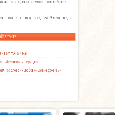
их любимице, оставив множество лайков и
тяков воспитывают двоих детей- 9-летнюю дочь
айте также
ей HammAli & Navai
с на «Ледниковом периоде»
менил Королёвой с любовницами-воровками