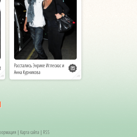
Расстались Энрике Иглесиас и
Анна Курникова
и
формация
|
Карта сайта
|
RSS