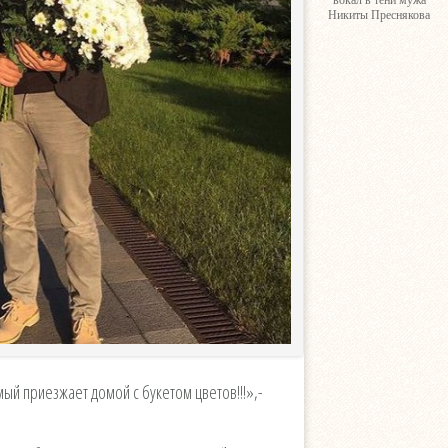
вокал в тени мужа
Никиты Преснякова
мый приезжает домой с букетом цветов!!!»,-