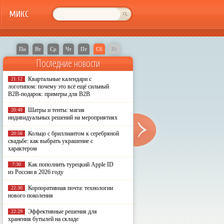
МИКС
Пн
Вт
Ср
Чт
Пт
Сб
Вс
Последние новости
Квартальные календари с
21:12
логотипом: почему это всё ещё сильный
B2B-подарок: примеры для B2B
Шатры и тенты: магия
20:48
индивидуальных решений на мероприятиях
Кольцо с бриллиантом к серебряной
20:56
свадьбе: как выбрать украшение с
характером
Как пополнить турецкий Apple ID
7:30
из России в 2026 году
Корпоративная почта: технологии
22:30
нового поколения
Эффективные решения для
22:29
хранения бутылей на складе