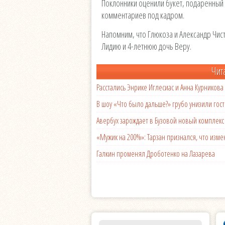
Поклонники оценили букет, подаренный 
комментариев под кадром.
Напомним, что Глюкоза и Александр Чис
Лидию и 4-летнюю дочь Веру.
Чит
Расстались Энрике Иглесиас и Анна Курникова
В шоу «Что было дальше?» грубо унизили гост
Авербух зарождает в Бузовой новый комплек
«Мужик на 200%»: Тарзан признался, что из
Галкин променял Дроботенко на Лазарева