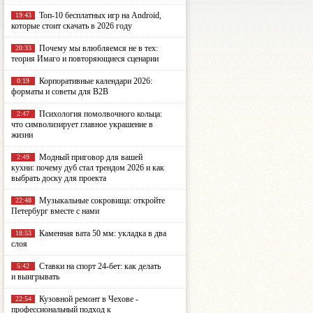
Топ-10 бесплатных игр на Android,
19:43
которые стоит скачать в 2026 году
Почему мы влюбляемся не в тех:
20:33
теория Имаго и повторяющиеся сценарии
Корпоративные календари 2026:
0:19
форматы и советы для B2B
Психология помолвочного кольца:
2:47
что символизирует главное украшение в
жизни
Модный приговор для вашей
2:49
кухни: почему дуб стал трендом 2026 и как
выбрать доску для проекта
Музыкальные сокровища: откройте
22:48
Петербург вместе с нами
Каменная вата 50 мм: укладка в два
18:53
слоя
Ставки на спорт 24-бет: как делать
5:42
и выигрывать
Кузовной ремонт в Чехове -
22:54
профессиональный подход к