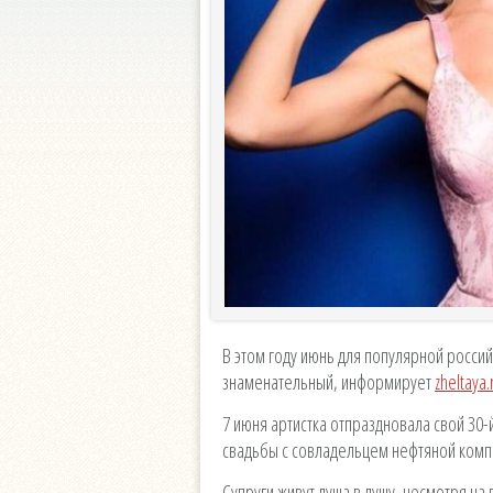
В этом году июнь для популярной росси
знаменательный, информирует
zheltaya.
7 июня артистка отпраздновала свой 30-
свадьбы с совладельцем нефтяной комп
Супруги живут душа в душу, несмотря на