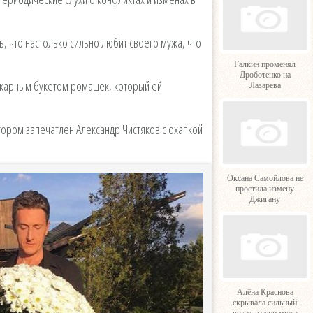
ь, что настолько сильно любит своего мужа, что
Галкин променял
Дроботенко на
икарным букетом ромашек, который ей
Лазарева
тором запечатлен Александр Чистяков с охапкой
Оксана Самойлова не
простила измену
Джигану
Алёна Краснова
скрывала сильный