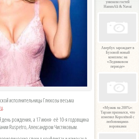
унизили гостей
HammAli & Navai
Авербух зарождает в
Бузовой новый
комплекс на
«Ледниковом
периоде»
йской исполнительницы Глюкозы весьма
ru
.
«Мужик на 200%»:
Тарзан признался, что
изменил Королёвой с
й день рождения, а 17 июня- её 10-я годовщина
любовницами-
ании Ruspetro, Александром Чистяковым.
воровками
 периодические слухи о конфликтах и изменах в