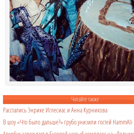
Читайте также
Расстались Энрике Иглесиас и Анна Курникова
В шоу «Что было дальше?» грубо унизили гостей HammAli 
Авербух зарождает в Бузовой новый комплекс на «Ледни