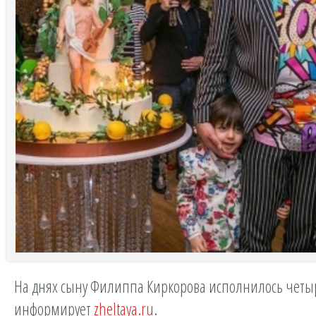
На днях сыну Филиппа Киркорова исполнилось четыр
информирует
zheltaya.ru
.