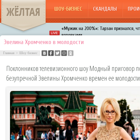
ЖЁЛТАЯ
ШОУ-БИЗНЕС
СКАНДАЛЫ
ПРОИ
«Мужик на 200%»: Тарзан признался, ч
воровками
Галкин променял Дроботенко на Лазаре
Эвелина Хромченко в молодости
Расстались Энрике Иглесиас и Анна Кур
Главная
>
Шоу бизнес
В шоу «Что было дальше?» грубо унизил
Поклонников телевизионного шоу Модный приговор по
Авербух зарождает в Бузовой новый ко
безупречной Эвелины Хромченко времен ее молодости