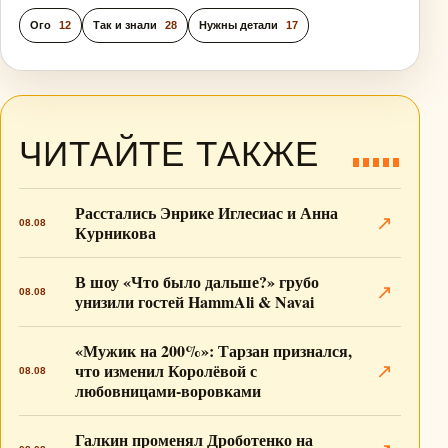
Ого
12
Так и знали
28
Нужны детали
17
ЧИТАЙТЕ ТАКЖЕ
Расстались Энрике Иглесиас и Анна
↗
08.08
Курникова
В шоу «Что было дальше?» грубо
↗
08.08
унизили гостей HammAli & Navai
«Мужик на 200%»: Тарзан признался,
что изменил Королёвой с
↗
08.08
любовницами-воровками
Галкин променял Дроботенко на