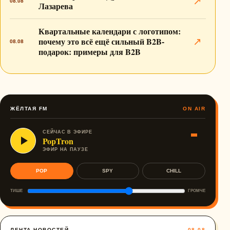
↗
08.08
Лазарева
Квартальные календари с логотипом:
почему это всё ещё сильный B2B-
↗
08.08
подарок: примеры для B2B
ЖЁЛТАЯ FM
ON AIR
СЕЙЧАС В ЭФИРЕ
PopTron
ЭФИР НА ПАУЗЕ
POP
SPY
CHILL
ТИШЕ
ГРОМЧЕ
ЛЕНТА НОВОСТЕЙ
08.08