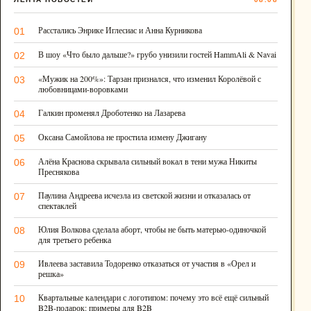
Расстались Энрике Иглесиас и Анна Курникова
01
В шоу «Что было дальше?» грубо унизили гостей HammAli & Navai
02
«Мужик на 200%»: Тарзан признался, что изменил Королёвой с
03
любовницами-воровками
Галкин променял Дроботенко на Лазарева
04
Оксана Самойлова не простила измену Джигану
05
Алёна Краснова скрывала сильный вокал в тени мужа Никиты
06
Преснякова
Паулина Андреева исчезла из светской жизни и отказалась от
07
спектаклей
Юлия Волкова сделала аборт, чтобы не быть матерью-одиночкой
08
для третьего ребенка
Ивлеева заставила Тодоренко отказаться от участия в «Орел и
09
решка»
Квартальные календари с логотипом: почему это всё ещё сильный
10
B2B-подарок: примеры для B2B