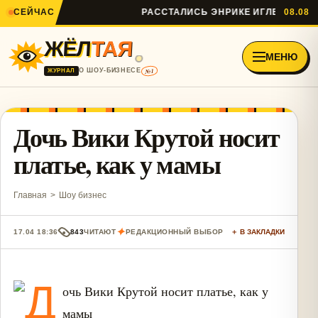
СЕЙЧАС
РАССТАЛИСЬ ЭНРИКЕ ИГЛЕСИАС И А
08.08
ЖЁЛ
ТАЯ
МЕНЮ
№1
О ШОУ-БИЗНЕСЕ
ЖУРНАЛ
Дочь Вики Крутой носит
платье, как у мамы
Главная
>
Шоу бизнес
✦
17.04 18:36
843
ЧИТАЮТ
РЕДАКЦИОННЫЙ ВЫБОР
＋ В ЗАКЛАДКИ