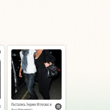
Расстались Энрике Иглесиас и
Анна Курникова