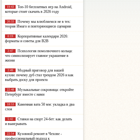
Топ-10 бесплатных игр на Android,
19:43
которые стоит скачать в 2026 году
Почему мы влюбляемся не в тех:
20:33
теория Имаго и повторяющиеся сценарии
Корпоративные календари 2026:
0:19
форматы и советы для B2B
Психология помолвочного кольца:
2:47
что символизирует главное украшение в
жизни
Модный приговор для вашей
2:49
кухни: почему дуб стал трендом 2026 и как
выбрать доску для проекта
Музыкальные сокровища: откройте
22:48
Петербург вместе с нами
Каменная вата 50 мм: укладка в два
18:53
слоя
Ставки на спорт 24-бет: как делать
5:42
и выигрывать
Кузовной ремонт в Чехове -
22:54
профессиональный подход к