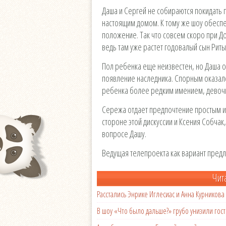
Даша и Сергей не собираются покидать п
настоящим домом. К тому же шоу обесп
положение. Так что совсем скоро при Д
ведь там уже растет годовалый сын Риты
Пол ребенка еще неизвестен, но Даша о
появление наследника. Спорным оказал
ребенка более редким имением, девочку
Сережа отдает предпочтение простым име
стороне этой дискуссии и Ксения Собчак
вопросе Дашу.
Ведущая телепроекта как вариант предл
Чит
Расстались Энрике Иглесиас и Анна Курникова
В шоу «Что было дальше?» грубо унизили гост