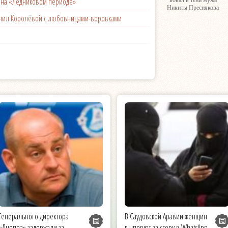
с на «Ледниковом периоде»
вокал в тени мужа
Никиты Преснякова
менил Королёвой с любовницами-воровками
Генерального директора
В Саудовской Аравии женщин
«Днепра» задержали за
выпорют за ссору в WhatsApp