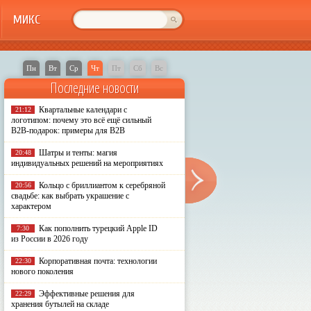
МИКС
Пн
Вт
Ср
Чт
Пт
Сб
Вс
Последние новости
Квартальные календари с
21:12
логотипом: почему это всё ещё сильный
B2B-подарок: примеры для B2B
Шатры и тенты: магия
20:48
индивидуальных решений на мероприятиях
Кольцо с бриллиантом к серебряной
20:56
свадьбе: как выбрать украшение с
характером
Как пополнить турецкий Apple ID
7:30
из России в 2026 году
Корпоративная почта: технологии
22:30
нового поколения
Эффективные решения для
22:29
хранения бутылей на складе