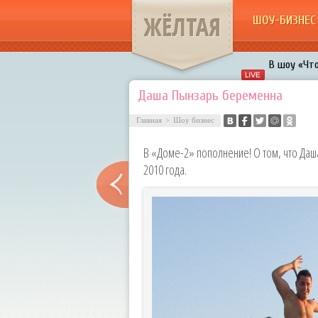
ЖЁЛТАЯ
ШОУ-БИЗНЕС
В шоу «Что
Авербух з
Даша Пынзарь беременна
«Мужик на 
Главная
>
Шоу бизнес
воровками
Галкин про
В «Доме-2» пополнение! О том, что Даш
Расстались
2010 года.