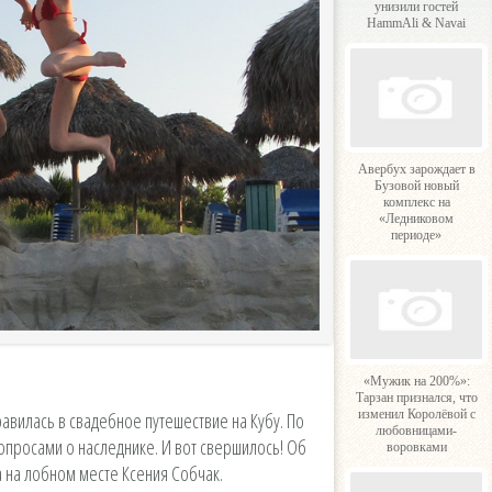
унизили гостей
HammAli & Navai
Авербух зарождает в
Бузовой новый
комплекс на
«Ледниковом
периоде»
«Мужик на 200%»:
Тарзан признался, что
изменил Королёвой с
авилась в свадебное путешествие на Кубу. По
любовницами-
росами о наследнике. И вот свершилось! Об
воровками
 на лобном месте Ксения Собчак.