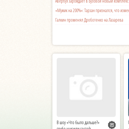
Авербух зарождает в Бузовой новый комплек
«Мужик на 200%»: Тарзан признался, что из
Галкин променял Дроботенко на Лазарева
В шоу «Что было дальше?»
грубо унизили гостей