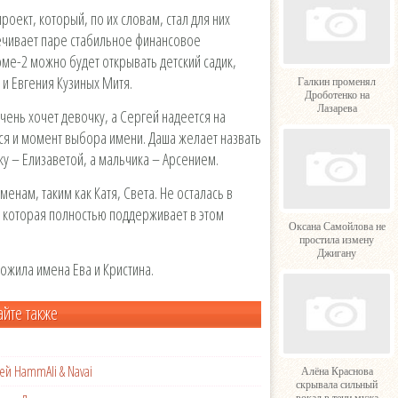
роект, который, по их словам, стал для них
ечивает паре стабильное финансовое
оме-2 можно будет открывать детский садик,
 и Евгения Кузиных Митя.
Галкин променял
Дроботенко на
Лазарева
чень хочет девочку, а Сергей надеется на
ся и момент выбора имени. Даша желает назвать
 – Елизаветой, а мальчика – Арсением.
нам, таким как Катя, Света. Не осталась в
, которая полностью поддерживает в этом
Оксана Самойлова не
простила измену
Джигану
ожила имена Ева и Кристина.
айте также
ей HammAli & Navai
Алёна Краснова
скрывала сильный