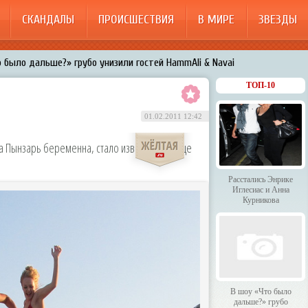
СКАНДАЛЫ
ПРОИСШЕСТВИЯ
В МИРЕ
ЗВЕЗДЫ
 было дальше?» грубо унизили гостей HammAli & Navai
арождает в Бузовой новый комплекс на «Ледниковом периоде»
ТОП-10
200%»: Тарзан признался, что изменил Королёвой с любовницами-
01.02.2011 12:42
менял Дроботенко на Лазарева
а Пынзарь беременна, стало известно в конце
 Энрике Иглесиас и Анна Курникова
Расстались Энрике
Иглесиас и Анна
Курникова
В шоу «Что было
дальше?» грубо