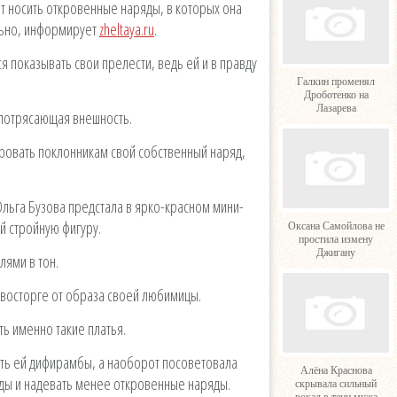
ет носить откровенные наряды, в которых она
льно, информирует
zheltaya.ru
.
я показывать свои прелести, ведь ей и в правду
Галкин променял
Дроботенко на
Лазарева
и потрясающая внешность.
ровать поклонникам свой собственный наряд,
.
Ольга Бузова предстала в ярко-красном мини-
й стройную фигуру.
Оксана Самойлова не
простила измену
Джигану
лями в тон.
в восторге от образа своей любимицы.
ь именно такие платья.
еть ей дифирамбы, а наоборот посоветовала
Алёна Краснова
ды и надевать менее откровенные наряды.
скрывала сильный