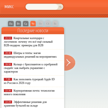
МИКС
Пн
Вт
Ср
Чт
Пт
Сб
Вс
Последние новости
Квартальные календари с
21:12
логотипом: почему это всё ещё сильный
B2B-подарок: примеры для B2B
Шатры и тенты: магия
20:48
индивидуальных решений на мероприятиях
Кольцо с бриллиантом к серебряной
20:56
свадьбе: как выбрать украшение с
характером
Как пополнить турецкий Apple ID
7:30
из России в 2026 году
Корпоративная почта: технологии
22:30
нового поколения
Эффективные решения для
22:29
хранения бутылей на складе