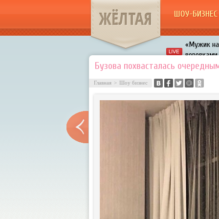
ЖЁЛТАЯ
ШОУ-БИЗНЕС
«Мужик на 
воровками
Галкин про
Бузова похвасталась очередны
Расстались
Главная
>
Шоу бизнес
В шоу «Что
Авербух з