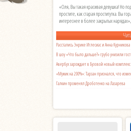
«Оля, Вы такая красивая девушка! Но п
простите, как старая проститутка. Вы г
интереснее в более закрытых нарядах»,
Чит
Расстались Энрике Иглесиас и Анна Курникова
В шоу «Что было дальше?» грубо унизили гост
Авербух зарождает в Бузовой новый комплек
«Мужик на 200%»: Тарзан признался, что из
Галкин променял Дроботенко на Лазарева