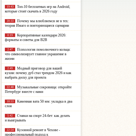
Топ-10 бесплатных игр на Android,
19:43
которые стоит скачать в 2026 году
Почему мы влюбляемся не в тех:
20:33
теория Имаго и повторяющиеся сценарии
Корпоративные календари 2026:
0:19
форматы и советы для B2B
Психология помолвочного кольца:
2:47
что символизирует главное украшение в
жизни
Модный приговор для вашей
2:49
кухни: почему дуб стал трендом 2026 и как
выбрать доску для проекта
Музыкальные сокровища: откройте
22:48
Петербург вместе с нами
Каменная вата 50 мм: укладка в два
18:53
слоя
Ставки на спорт 24-бет: как делать
5:42
и выигрывать
Кузовной ремонт в Чехове -
22:54
профессиональный подход к