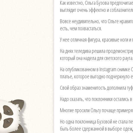
Как известно, Ольга Бузова предпочита
выглядит очень эффектно и соблазните
Вовсе неудивительно, что Ольге нравитс
есть, чем похвастаться.
У нее отличная фигура, красивые ноги 
На днях теледива решила продемонстри
который она надела для светского раута
На опубликованном в Instagram снимке 
платье, которое выгодно подчеркнуло е
Свой образ знаменитость дополнила туф
Надо сказать, что поклонники остались 
Многие просили Ольгу почаще примерят
Но одна поклонница Бузовой не стала п
быть более сдержанной в выборе одеж