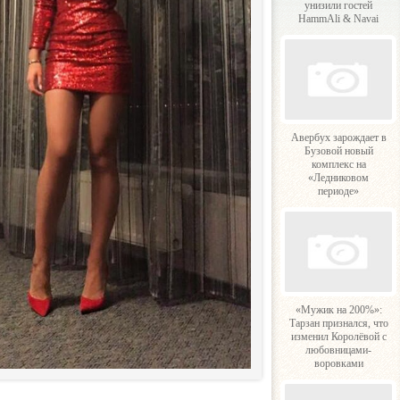
унизили гостей
HammAli & Navai
Авербух зарождает в
Бузовой новый
комплекс на
«Ледниковом
периоде»
«Мужик на 200%»:
Тарзан признался, что
изменил Королёвой с
любовницами-
воровками