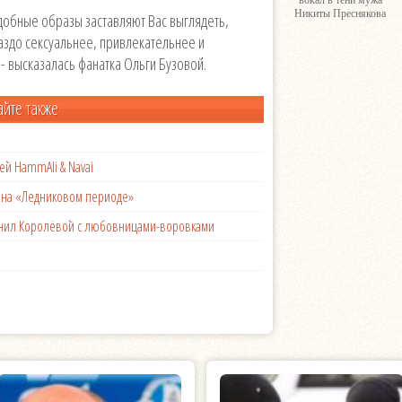
вокал в тени мужа
Никиты Преснякова
одобные образы заставляют Вас выглядеть,
ораздо сексуальнее, привлекательнее и
- высказалась фанатка Ольги Бузовой.
айте также
ей HammAli & Navai
с на «Ледниковом периоде»
менил Королёвой с любовницами-воровками