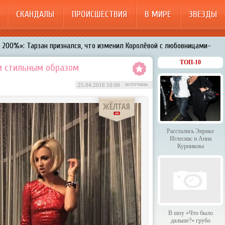
СКАНДАЛЫ
ПРОИСШЕСТВИЯ
В МИРЕ
ЗВЕЗДЫ
200%»: Тарзан признался, что изменил Королёвой с любовницами-
менял Дроботенко на Лазарева
ТОП-10
м стильным образом
 Энрике Иглесиас и Анна Курникова
источник
25.04.2016 10:00
 было дальше?» грубо унизили гостей HammAli & Navai
арождает в Бузовой новый комплекс на «Ледниковом периоде»
Расстались Энрике
Иглесиас и Анна
Курникова
В шоу «Что было
дальше?» грубо