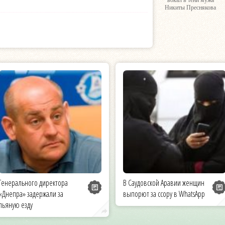
вокал в тени мужа
Никиты Преснякова
Генерального директора
В Саудовской Аравии женщин
«Днепра» задержали за
выпорют за ссору в WhatsApp
пьяную езду