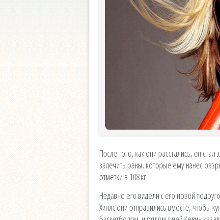
После того, как они расстались, он стал
залечить раны, которые ему нанес разр
отметки в 108 кг.
Недавно его видели с его новой подруго
Хиллс они отправились вместе, чтобы ку
баскетболом, и рядом с ней Кевин каза