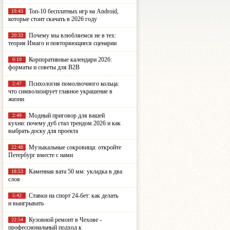
Топ-10 бесплатных игр на Android,
19:43
которые стоит скачать в 2026 году
Почему мы влюбляемся не в тех:
20:33
теория Имаго и повторяющиеся сценарии
Корпоративные календари 2026:
0:19
форматы и советы для B2B
Психология помолвочного кольца:
2:47
что символизирует главное украшение в
жизни
Модный приговор для вашей
2:49
кухни: почему дуб стал трендом 2026 и как
выбрать доску для проекта
Музыкальные сокровища: откройте
22:48
Петербург вместе с нами
Каменная вата 50 мм: укладка в два
18:53
слоя
Ставки на спорт 24-бет: как делать
5:42
и выигрывать
Кузовной ремонт в Чехове -
22:54
профессиональный подход к