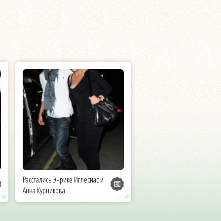
Расстались Энрике Иглесиас и
Анна Курникова