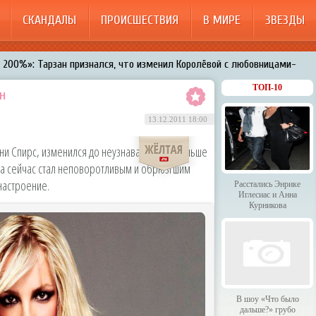
СКАНДАЛЫ
ПРОИСШЕСТВИЯ
В МИРЕ
ЗВЕЗДЫ
200%»: Тарзан признался, что изменил Королёвой с любовницами-
менял Дроботенко на Лазарева
ТОП-10
н
 Энрике Иглесиас и Анна Курникова
13.12.2011 18:00
 было дальше?» грубо унизили гостей HammAli & Navai
ни Спирс, изменился до неузнаваемости. Раньше
арождает в Бузовой новый комплекс на «Ледниковом периоде»
 а сейчас стал неповоротливым и обрюзгшим
настроение.
Расстались Энрике
Иглесиас и Анна
Курникова
В шоу «Что было
дальше?» грубо