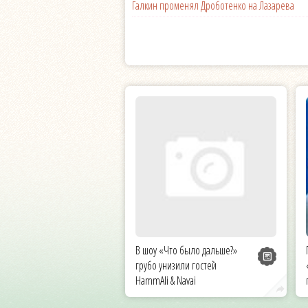
Галкин променял Дроботенко на Лазарева
В шоу «Что было дальше?»
грубо унизили гостей
HammAli & Navai