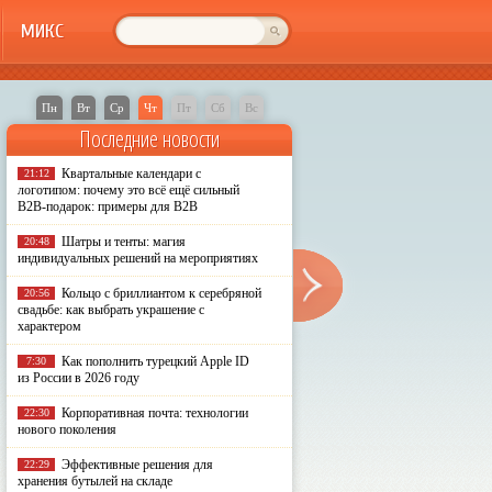
МИКС
Пн
Вт
Ср
Чт
Пт
Сб
Вс
Последние новости
Квартальные календари с
21:12
логотипом: почему это всё ещё сильный
B2B-подарок: примеры для B2B
Шатры и тенты: магия
20:48
индивидуальных решений на мероприятиях
Кольцо с бриллиантом к серебряной
20:56
свадьбе: как выбрать украшение с
характером
Как пополнить турецкий Apple ID
7:30
из России в 2026 году
Корпоративная почта: технологии
22:30
нового поколения
Эффективные решения для
22:29
хранения бутылей на складе