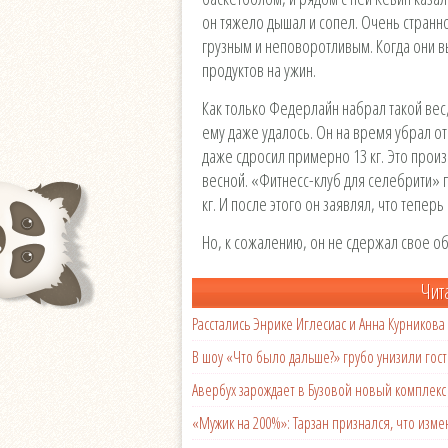
он тяжело дышал и сопел. Очень странн
грузным и неповоротливым. Когда они вы
продуктов на ужин.
Как только Федерлайн набрал такой вес
ему даже удалось. Он на время убрал от
даже сдросил примерно 13 кг. Это прои
весной. «Фитнесс-клуб для селебрити» 
кг. И после этого он заявлял, что тепер
Но, к сожалению, он не сдержал свое о
Чит
Расстались Энрике Иглесиас и Анна Курникова
В шоу «Что было дальше?» грубо унизили гост
Авербух зарождает в Бузовой новый комплек
«Мужик на 200%»: Тарзан признался, что из