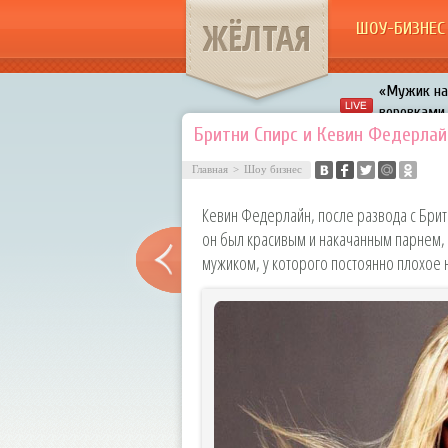
ЖЁЛТАЯ
ШОУ-БИЗНЕС
«Мужик на 
воровками
Галкин про
Бритни Спирс и Кевин Федерлай
Расстались
Главная
>
Шоу бизнес
В шоу «Что
Кевин Федерлайн, после развода с Брит
Авербух з
он был красивым и накачанным парнем,
мужиком, у которого постоянно плохое 