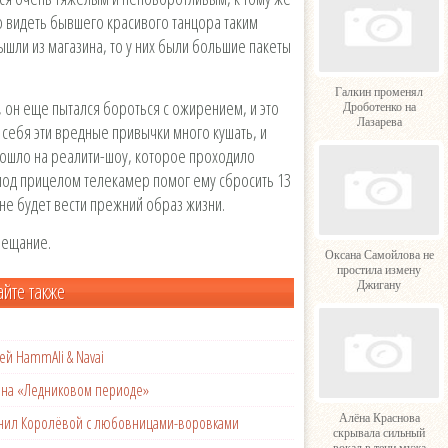
о видеть бывшего красивого танцора таким
шли из магазина, то у них были большие пакеты
Галкин променял
, он еще пытался бороться с ожирением, и это
Дроботенко на
Лазарева
 себя эти вредные привычки много кушать, и
зошло на реалити-шоу, которое проходило
под прицелом телекамер помог ему сбросить 13
ь не будет вести прежний образ жизни.
бещание.
Оксана Самойлова не
простила измену
айте также
Джигану
ей HammAli & Navai
с на «Ледниковом периоде»
Алёна Краснова
менил Королёвой с любовницами-воровками
скрывала сильный