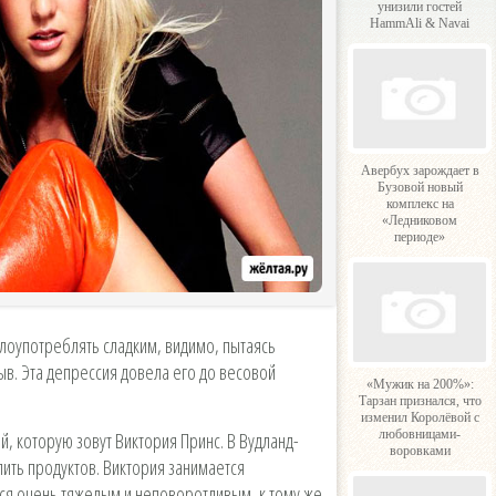
унизили гостей
HammAli & Navai
Авербух зарождает в
Бузовой новый
комплекс на
«Ледниковом
периоде»
 злоупотреблять сладким, видимо, пытаясь
ыв. Эта депрессия довела его до весовой
«Мужик на 200%»:
Тарзан признался, что
изменил Королёвой с
любовницами-
й, которую зовут Виктория Принс. В Вудланд-
воровками
пить продуктов. Виктория занимается
лся очень тяжелым и неповоротливым, к тому же