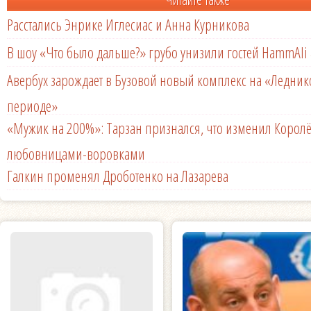
Расстались Энрике Иглесиас и Анна Курникова
В шоу «Что было дальше?» грубо унизили гостей HammAli 
Авербух зарождает в Бузовой новый комплекс на «Ледни
периоде»
«Мужик на 200%»: Тарзан признался, что изменил Королё
любовницами-воровками
Галкин променял Дроботенко на Лазарева