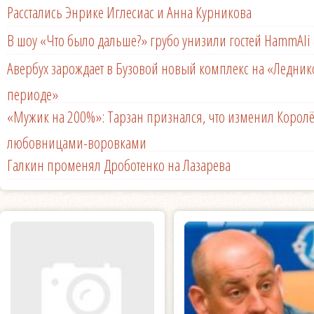
Расстались Энрике Иглесиас и Анна Курникова
В шоу «Что было дальше?» грубо унизили гостей HammAli 
Авербух зарождает в Бузовой новый комплекс на «Ледни
периоде»
«Мужик на 200%»: Тарзан признался, что изменил Королё
любовницами-воровками
Галкин променял Дроботенко на Лазарева