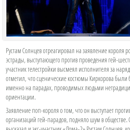
Рустам Солнцев отреагировал на заявление короля р
эстрады, выступающего против проведения гей-шес
участник телестройки высмеял исполнителя за наряд
отметил, что сценические костюмы Киркорова были 
именно на парадах, проводимых людьми нетрадиц
ориентации.
Заявление поп-короля о том, что он выступает проти
организаций гей-парадов, подняло шум в обществе.
высказал и экс-участник «Дома-2» Рустам Солнцев, к