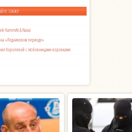
айте также
ей HammAli & Navai
с на «Ледниковом периоде»
менил Королёвой с любовницами-воровками