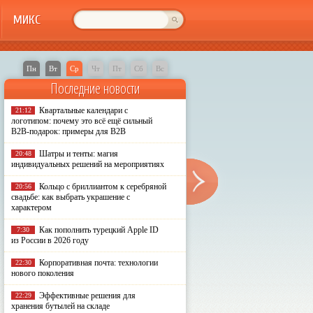
МИКС
Пн
Вт
Ср
Чт
Пт
Сб
Вс
Последние новости
Квартальные календари с
21:12
логотипом: почему это всё ещё сильный
B2B-подарок: примеры для B2B
Шатры и тенты: магия
20:48
индивидуальных решений на мероприятиях
Кольцо с бриллиантом к серебряной
20:56
свадьбе: как выбрать украшение с
характером
Как пополнить турецкий Apple ID
7:30
из России в 2026 году
Корпоративная почта: технологии
22:30
нового поколения
Эффективные решения для
22:29
хранения бутылей на складе