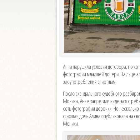
Анна нарушила условия договора, по ко
фотографии младшей дочери. На лице ар
злоупотребления спиртным.
После скандального судебного разбират
Моника, Анне запретили видеться с реб
сеть фотографии девочки. Но несколько
старшая дочь Алина опубликовала на сво
Моники.