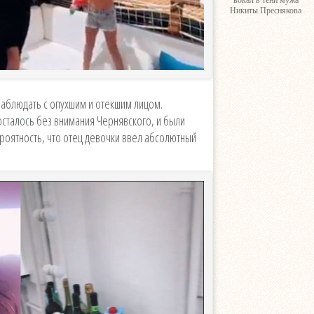
вокал в тени мужа
Никиты Преснякова
аблюдать с опухшим и отекшим лицом.
сталось без внимания Чернявского, и были
роятность, что отец девочки ввел абсолютный