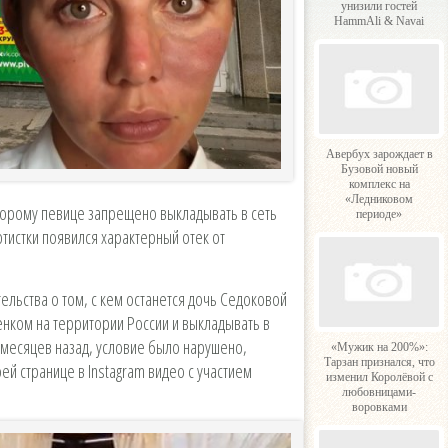
унизили гостей
HammAli & Navai
Авербух зарождает в
Бузовой новый
комплекс на
«Ледниковом
торому певице запрещено выкладывать в сеть
периоде»
тистки появился характерный отек от
ельства о том, с кем останется дочь Седоковой
енком на территории России и выкладывать в
 месяцев назад, условие было нарушено,
«Мужик на 200%»:
Тарзан признался, что
ей странице в Instagram видео с участием
изменил Королёвой с
любовницами-
воровками