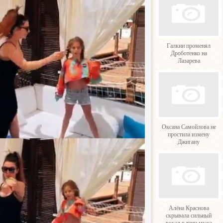
Галкин променял
Дроботенко на
Лазарева
Оксана Самойлова не
простила измену
Джигану
Алёна Краснова
скрывала сильный