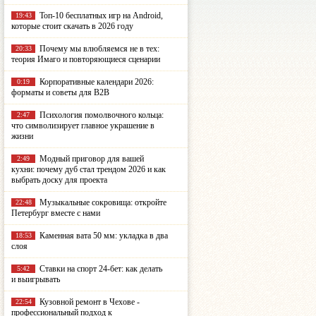
Топ-10 бесплатных игр на Android,
19:43
которые стоит скачать в 2026 году
Почему мы влюбляемся не в тех:
20:33
теория Имаго и повторяющиеся сценарии
Корпоративные календари 2026:
0:19
форматы и советы для B2B
Психология помолвочного кольца:
2:47
что символизирует главное украшение в
жизни
Модный приговор для вашей
2:49
кухни: почему дуб стал трендом 2026 и как
выбрать доску для проекта
Музыкальные сокровища: откройте
22:48
Петербург вместе с нами
Каменная вата 50 мм: укладка в два
18:53
слоя
Ставки на спорт 24-бет: как делать
5:42
и выигрывать
Кузовной ремонт в Чехове -
22:54
профессиональный подход к