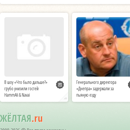
В шоу «Что было дальше?»
Генерального директора
грубо унизили гостей
«Днепра» задержали за
HammAli & Navai
пьяную езду
ЖЁЛТАЯ
.ru