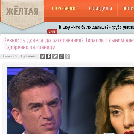
ЖЁЛТАЯ
ШОУ-БИЗНЕС
СКАНДАЛЫ
ПРОИ
В шоу «Что было дальше?» грубо унизил
Авербух зарождает в Бузовой новый ко
Ревность довела до расставания? Топалов с сыном ул
Тодоренко за границу
«Мужик на 200%»: Тарзан признался, ч
воровками
Главная
>
Шоу бизнес
Галкин променял Дроботенко на Лазаре
Расстались Энрике Иглесиас и Анна Кур