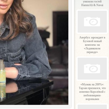
унизили гостей
HammAli & Navai
Авербух зарождает в
Бузовой новый
комплекс на
«Ледниковом
периоде»
«Мужик на 200%»:
Тарзан признался, что
изменил Королёвой с
любовницами-
воровками