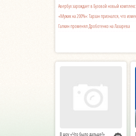
Авербух зарождает в Бузовой новый комплек
«Мужик на 200%»: Тарзан признался, что из
Галкин променял Дроботенко на Лазарева
В шоу «Что было дальше?»