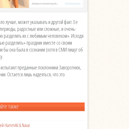
ло лучше, может указывать и другой факт. Ее
периоды, радостные или сложные, и очень-
ью разделить их с любимым человеком». Исходя
тью разделить» праздник вместе со своим
и бы она была в сознании (хотя в СМИ пишут об
у.
е испытают преданные поклонники Заворотнюк,
и. Остается лишь надеяться, что это
айте также
ей HammAli & Navai