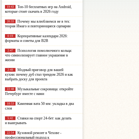
Топ-10 бесплатных игр на Android,
19:43
которые стоит скачать в 2026 году
Почему мы влюбляемся не в тех:
20:33
теория Имаго и повторяющиеся сценарии
Корпоративные календари 2026:
0:19
форматы и советы для B2B
Психология помолвочного кольца:
2:47
что символизирует главное украшение в
жизни
Модный приговор для вашей
2:49
кухни: почему дуб стал трендом 2026 и как
выбрать доску для проекта
Музыкальные сокровища: откройте
22:48
Петербург вместе с нами
Каменная вата 50 мм: укладка в два
18:53
слоя
Ставки на спорт 24-бет: как делать
5:42
и выигрывать
Кузовной ремонт в Чехове -
22:54
профессиональный подход к