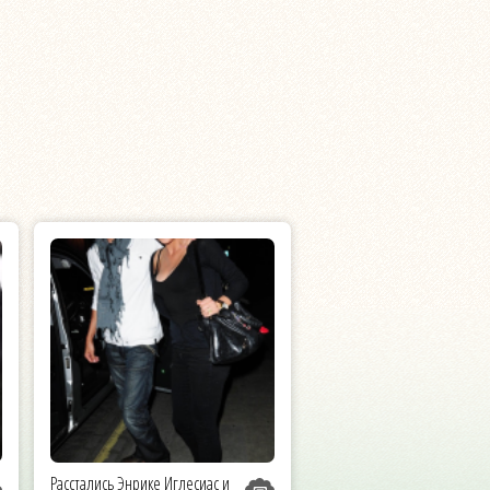
Расстались Энрике Иглесиас и