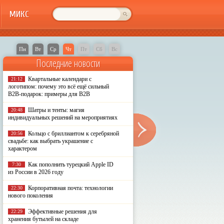
МИКС
Пн
Вт
Ср
Чт
Пт
Сб
Вс
Последние новости
Квартальные календари с
21:12
логотипом: почему это всё ещё сильный
B2B-подарок: примеры для B2B
Шатры и тенты: магия
20:48
индивидуальных решений на мероприятиях
Кольцо с бриллиантом к серебряной
20:56
свадьбе: как выбрать украшение с
характером
Как пополнить турецкий Apple ID
7:30
из России в 2026 году
Корпоративная почта: технологии
22:30
нового поколения
Эффективные решения для
22:29
хранения бутылей на складе