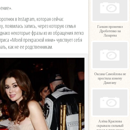
ление».
ротнюк в Instagram, которая сейчас
ку, появилась запись, через которую семья
Галкин променял
Дроботенко на
Однако некоторые фразы из их обращения легко
Лазарева
ктриса «Моей прекрасной няни» чувствует себя
ать, как не ее родственникам.
Оксана Самойлова не
простила измену
Джигану
Алёна Краснова
скрывала сильный