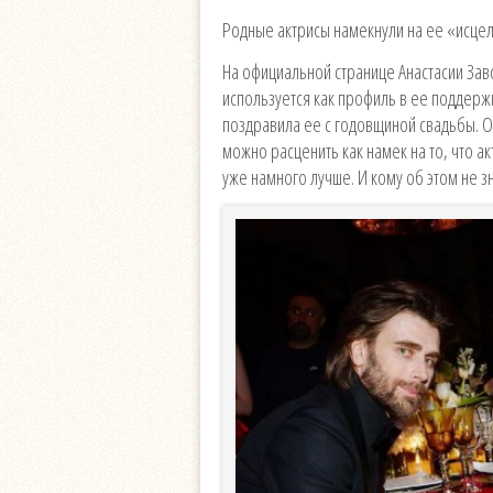
Родные актрисы намекнули на ее «исце
На официальной странице Анастасии Заво
используется как профиль в ее поддерж
поздравила ее с годовщиной свадьбы. 
можно расценить как намек на то, что а
уже намного лучше. И кому об этом не зн