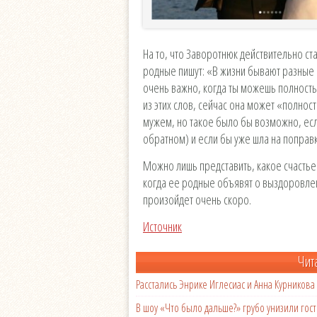
На то, что Заворотнюк действительно ста
родные пишут: «В жизни бывают разные 
очень важно, когда ты можешь полност
из этих слов, сейчас она может «полнос
мужем, но такое было бы возможно, есл
обратном) и если бы уже шла на поправк
Можно лишь представить, какое счасть
когда ее родные объявят о выздоровлени
произойдет очень скоро.
Источник
Чит
Расстались Энрике Иглесиас и Анна Курникова
В шоу «Что было дальше?» грубо унизили гост