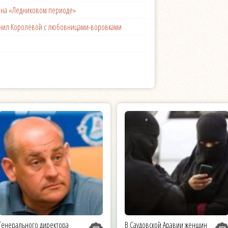
с на «Ледниковом периоде»
менил Королёвой с любовницами-воровками
Генерального директора
В Саудовской Аравии женщин