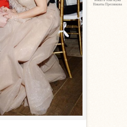
вокал в тени мужа
Никиты Преснякова