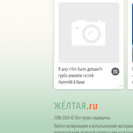
В шоу «Что было дальше?»
грубо унизили гостей
HammAli & Navai
ЖЁЛТАЯ
.ru
2008-2026 © Все права защищены.
Любое копирование и использование материал
использовании активной гиперссылки на источни