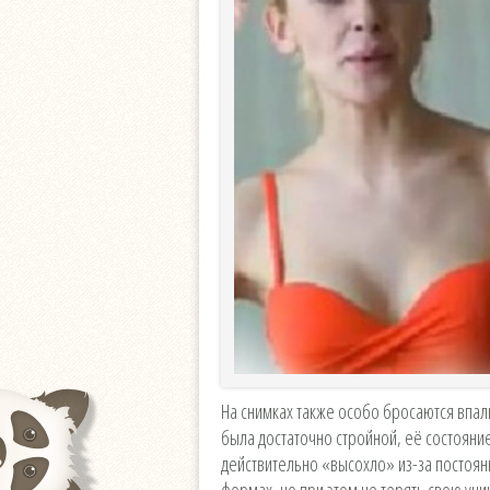
На снимках также особо бросаются впалы
была достаточно стройной, её состояни
действительно «высохло» из-за постоянны
формах, но при этом не терять свою уни