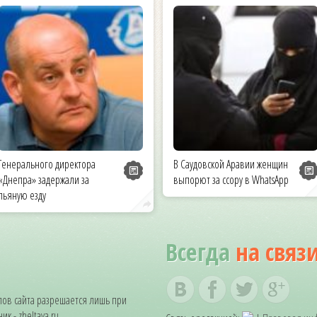
Генерального директора
В Саудовской Аравии женщин
«Днепра» задержали за
выпорют за ссору в WhatsApp
пьяную езду
Всегда
на связ
ов сайта разрешается лишь при
к - zheltaya.ru