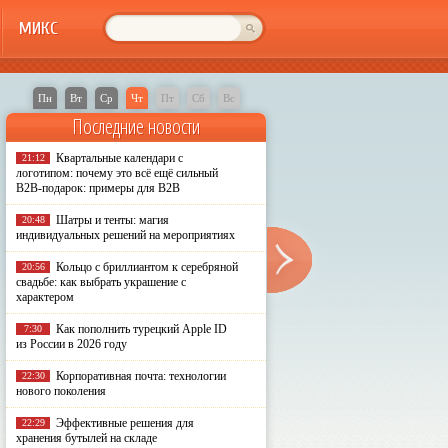
МИКС
Пн
Вт
Ср
Чт
Пт
Сб
Вс
Последние новости
Квартальные календари с
21:12
логотипом: почему это всё ещё сильный
B2B-подарок: примеры для B2B
Шатры и тенты: магия
20:48
индивидуальных решений на мероприятиях
Кольцо с бриллиантом к серебряной
20:56
свадьбе: как выбрать украшение с
характером
Как пополнить турецкий Apple ID
7:30
из России в 2026 году
Корпоративная почта: технологии
22:30
нового поколения
Эффективные решения для
22:29
хранения бутылей на складе