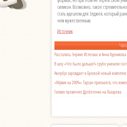
силикон. Возможно, такое стремительн
стать идеалом для Элджея, который ран
чем мужественным.
Источник
Чит
Расстались Энрике Иглесиас и Анна Курникова
В шоу «Что было дальше?» грубо унизили гост
Авербух зарождает в Бузовой новый комплек
«Мужик на 200%»: Тарзан признался, что из
Галкин променял Дроботенко на Лазарева