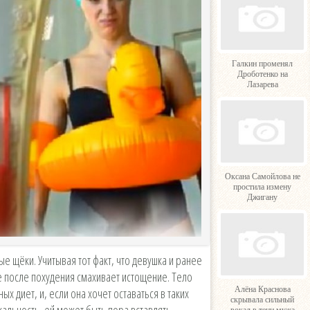
Галкин променял
Дроботенко на
Лазарева
Оксана Самойлова не
простила измену
Джигану
е щёки. Учитывая тот факт, что девушка и ранее
е после похудения смахивает истощение. Тело
Алёна Краснова
х диет, и, если она хочет оставаться в таких
скрывала сильный
кальность, ей может быть пора вставлять