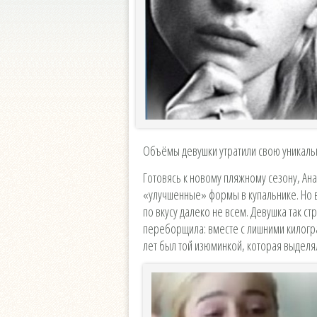
Объёмы девушки утратили свою уникальн
Готовясь к новому пляжному сезону, А
«улучшенные» формы в купальнике. Но 
по вкусу далеко не всем. Девушка так ст
переборщила: вместе с лишними килогра
лет был той изюминкой, которая выделя