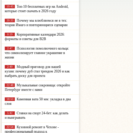
Топ-10 бесплатных игр на Android,
19:43
которые стоит скачать в 2026 году
Почему мы влюбляемся не в тех:
20:33
теория Имаго и повторяющиеся сценарии
Корпоративные календари 2026:
0:19
форматы и советы для B2B
Психология помолвочного кольца:
2:47
что символизирует главное украшение в
жизни
Модный приговор для вашей
2:49
кухни: почему дуб стал трендом 2026 и как
выбрать доску для проекта
Музыкальные сокровища: откройте
22:48
Петербург вместе с нами
Каменная вата 50 мм: укладка в два
18:53
слоя
Ставки на спорт 24-бет: как делать
5:42
и выигрывать
Кузовной ремонт в Чехове -
22:54
профессиональный подход к