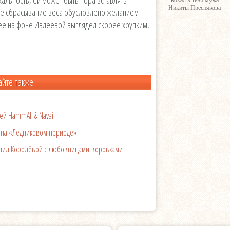
вокал в тени мужа
Никиты Преснякова
ое сбрасывание веса обусловлено желанием
ее на фоне Ивлеевой выглядел скорее хрупким,
айте также
ей HammAli & Navai
с на «Ледниковом периоде»
менил Королёвой с любовницами-воровками