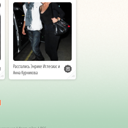
Расстались Энрике Иглесиас и
Анна Курникова
и