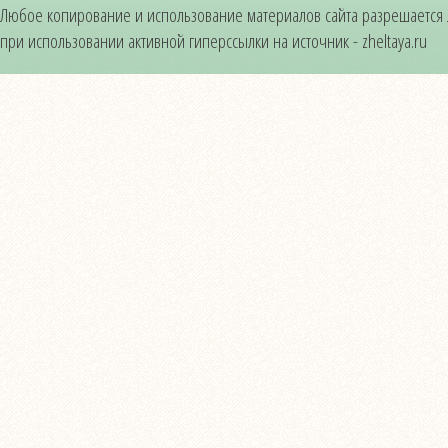
Любое копирование и использование материалов сайта разрешается
при использовании активной гиперссылки на источник - zheltaya.ru