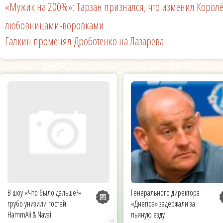
«Мужик на 200%»: Тарзан признался, что изменил Королё
любовницами-воровками
Галкин променял Дроботенко на Лазарева
В шоу «Что было дальше?»
Генерального директора
грубо унизили гостей
«Днепра» задержали за
HammAli & Navai
пьяную езду