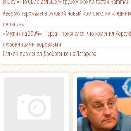
В шоу «Что было дальше?» грубо унизили гостей HammAli 
Авербух зарождает в Бузовой новый комплекс на «Ледни
периоде»
«Мужик на 200%»: Тарзан признался, что изменил Королё
любовницами-воровками
Галкин променял Дроботенко на Лазарева