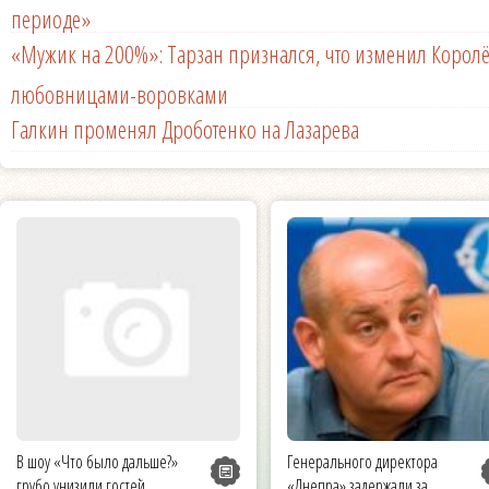
периоде»
«Мужик на 200%»: Тарзан признался, что изменил Королё
любовницами-воровками
Галкин променял Дроботенко на Лазарева
В шоу «Что было дальше?»
Генерального директора
грубо унизили гостей
«Днепра» задержали за