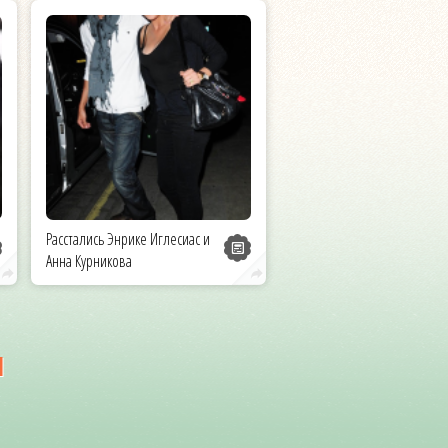
Расстались Энрике Иглесиас и
Анна Курникова
и