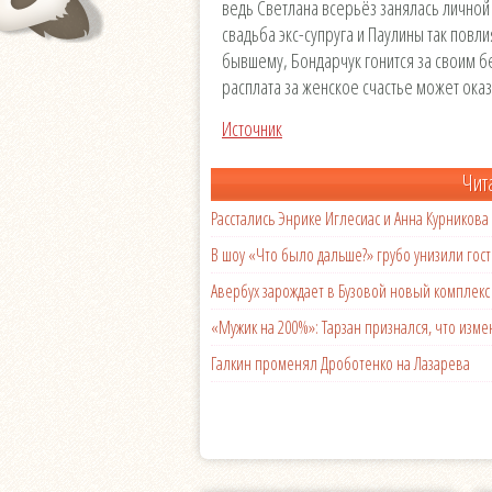
ведь Светлана всерьёз занялась личной
свадьба экс-супруга и Паулины так повл
бывшему, Бондарчук гонится за своим бе
расплата за женское счастье может ока
Источник
Чит
Расстались Энрике Иглесиас и Анна Курникова
В шоу «Что было дальше?» грубо унизили гост
Авербух зарождает в Бузовой новый комплек
«Мужик на 200%»: Тарзан признался, что из
Галкин променял Дроботенко на Лазарева