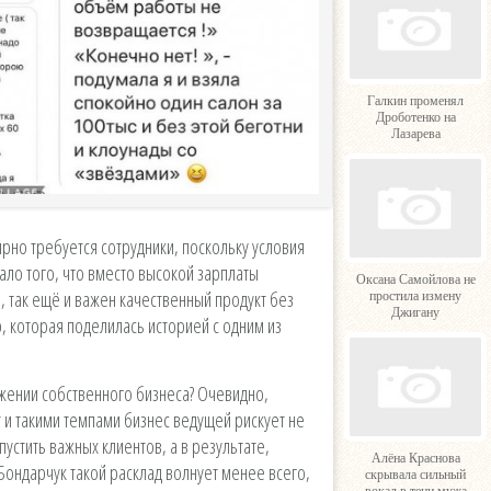
Галкин променял
Дроботенко на
Лазарева
ярно требуется сотрудники, поскольку условия
ло того, что вместо высокой зарплаты
Оксана Самойлова не
, так ещё и важен качественный продукт без
простила измену
Джигану
, которая поделилась историей с одним из
жении собственного бизнеса? Очевидно,
 и такими темпами бизнес ведущей рискует не
упустить важных клиентов, а в результате,
Алёна Краснова
Бондарчук такой расклад волнует менее всего,
скрывала сильный