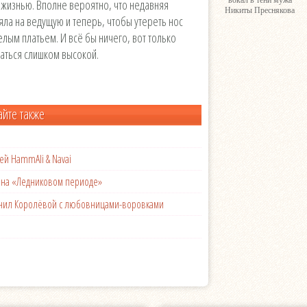
вокал в тени мужа
 жизнью. Вполне вероятно, что недавняя
Никиты Преснякова
ияла на ведущую и теперь, чтобы утереть нос
лым платьем. И всё бы ничего, вот только
заться слишком высокой.
айте также
ей HammAli & Navai
с на «Ледниковом периоде»
менил Королёвой с любовницами-воровками