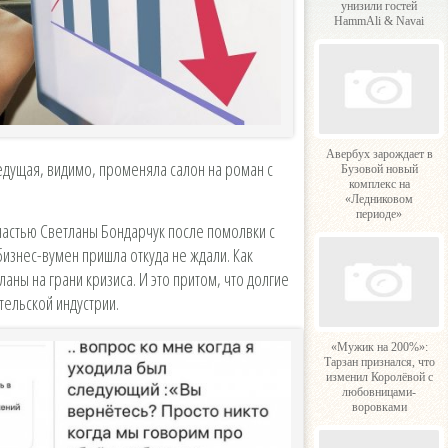
унизили гостей
HammAli & Navai
Авербух зарождает в
едущая, видимо, променяла салон на роман с
Бузовой новый
комплекс на
«Ледниковом
периоде»
частью Светланы Бондарчук после помолвки с
бизнес-вумен пришла откуда не ждали. Как
аны на грани кризиса. И это притом, что долгие
тельской индустрии.
«Мужик на 200%»:
Тарзан признался, что
изменил Королёвой с
любовницами-
воровками