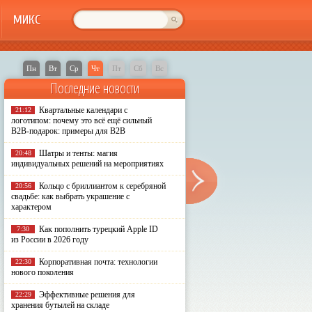
МИКС
Пн
Вт
Ср
Чт
Пт
Сб
Вс
Последние новости
Квартальные календари с
21:12
логотипом: почему это всё ещё сильный
B2B-подарок: примеры для B2B
Шатры и тенты: магия
20:48
индивидуальных решений на мероприятиях
Кольцо с бриллиантом к серебряной
20:56
свадьбе: как выбрать украшение с
характером
Как пополнить турецкий Apple ID
7:30
из России в 2026 году
Корпоративная почта: технологии
22:30
нового поколения
Эффективные решения для
22:29
хранения бутылей на складе