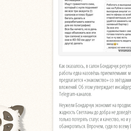
Как оказалось, в салон Бондарчук регул
работы едва назовёшь приемлемыми: ма
предлагается «знакомство» со звёздами
вложений. Об этом утверждает инсайдер
Telegram-каналов.
Неужели Бондарчук экономит на продви
жадность Светланы до добра не доведёт
только потерять статус и качество, но и 
обанкротиться. Впрочем, судя по всему 