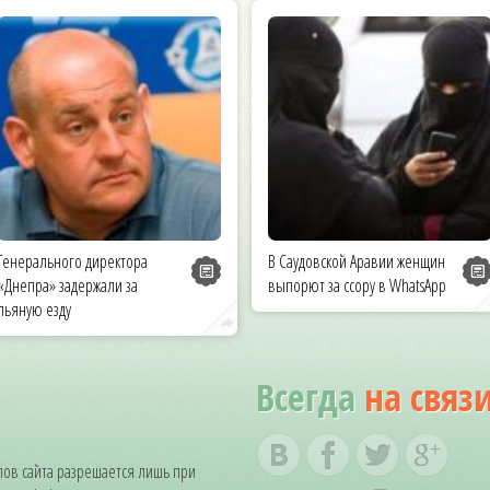
Генерального директора
В Саудовской Аравии женщин
«Днепра» задержали за
выпорют за ссору в WhatsApp
пьяную езду
Всегда
на связ
ов сайта разрешается лишь при