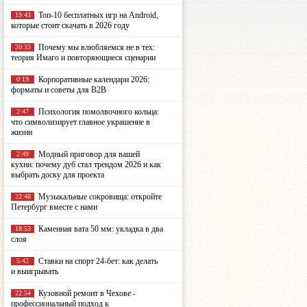
Топ-10 бесплатных игр на Android,
19:43
которые стоит скачать в 2026 году
Почему мы влюбляемся не в тех:
20:33
теория Имаго и повторяющиеся сценарии
Корпоративные календари 2026:
0:19
форматы и советы для B2B
Психология помолвочного кольца:
2:47
что символизирует главное украшение в
жизни
Модный приговор для вашей
2:49
кухни: почему дуб стал трендом 2026 и как
выбрать доску для проекта
Музыкальные сокровища: откройте
22:48
Петербург вместе с нами
Каменная вата 50 мм: укладка в два
18:53
слоя
Ставки на спорт 24-бет: как делать
5:42
и выигрывать
Кузовной ремонт в Чехове -
22:54
профессиональный подход к