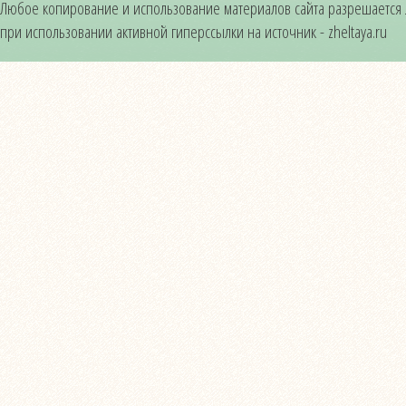
Любое копирование и использование материалов сайта разрешается
при использовании активной гиперссылки на источник - zheltaya.ru