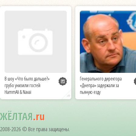
В шоу «Что было дальше?»
Генерального директора
грубо унизили гостей
«Днепра» задержали за
HammAli & Navai
пьяную езду
ЖЁЛТАЯ
.ru
2008-2026 © Все права защищены.