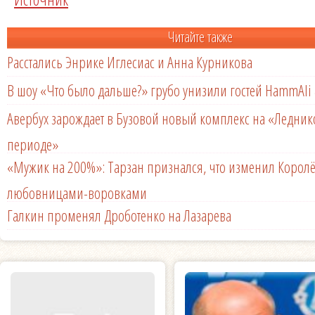
Читайте также
Расстались Энрике Иглесиас и Анна Курникова
В шоу «Что было дальше?» грубо унизили гостей HammAli 
Авербух зарождает в Бузовой новый комплекс на «Ледни
периоде»
«Мужик на 200%»: Тарзан признался, что изменил Королё
любовницами-воровками
Галкин променял Дроботенко на Лазарева