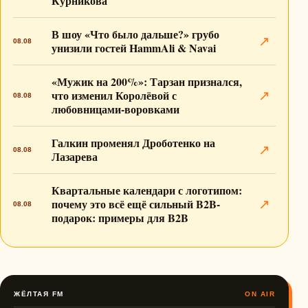
Курникова
В шоу «Что было дальше?» грубо
↗
08.08
унизили гостей HammAli & Navai
«Мужик на 200%»: Тарзан признался,
что изменил Королёвой с
↗
08.08
любовницами-воровками
Галкин променял Дроботенко на
↗
08.08
Лазарева
Квартальные календари с логотипом:
почему это всё ещё сильный B2B-
↗
08.08
подарок: примеры для B2B
ЖЁЛТАЯ FM
ON AIR