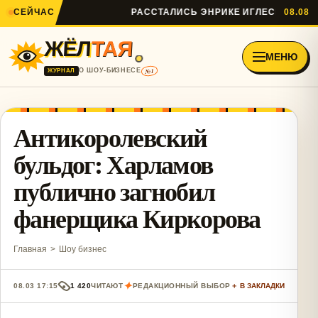
СЕЙЧАС
РАССТАЛИСЬ ЭНРИКЕ ИГЛЕСИАС И АНН
08.08
ЖЁЛ
ТАЯ
МЕНЮ
№1
О ШОУ-БИЗНЕСЕ
ЖУРНАЛ
Антикоролевский
бульдог: Харламов
публично загнобил
фанерщика Киркорова
Главная
>
Шоу бизнес
✦
08.03 17:15
1 420
ЧИТАЮТ
РЕДАКЦИОННЫЙ ВЫБОР
＋ В ЗАКЛАДКИ