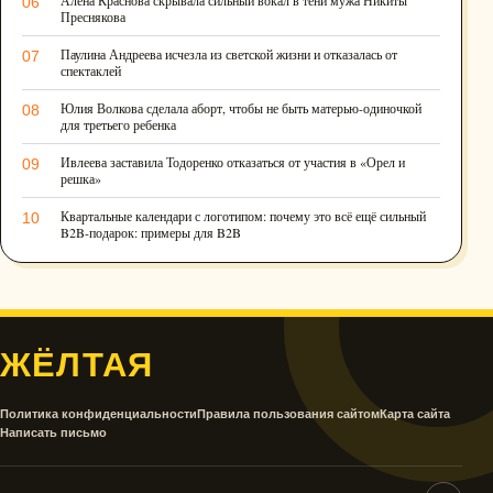
Алёна Краснова скрывала сильный вокал в тени мужа Никиты
06
Преснякова
Паулина Андреева исчезла из светской жизни и отказалась от
07
спектаклей
Юлия Волкова сделала аборт, чтобы не быть матерью-одиночкой
08
для третьего ребенка
Ивлеева заставила Тодоренко отказаться от участия в «Орел и
09
решка»
Квартальные календари с логотипом: почему это всё ещё сильный
10
B2B-подарок: примеры для B2B
ЖЁЛТАЯ
Политика конфиденциальности
Правила пользования сайтом
Карта сайта
Написать письмо