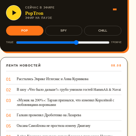
СЕЙЧАС В ЭФИРЕ
PopTron
ЭФИР НА ПАУЗЕ
POP
SPY
CHILL
ТИШЕ
ГРОМЧЕ
ЛЕНТА НОВОСТЕЙ
08.08
Расстались Энрике Иглесиас и Анна Курникова
01
В шоу «Что было дальше?» грубо унизили гостей HammAli & Navai
02
«Мужик на 200%»: Тарзан признался, что изменил Королёвой с
03
любовницами-воровками
Галкин променял Дроботенко на Лазарева
04
Оксана Самойлова не простила измену Джигану
05