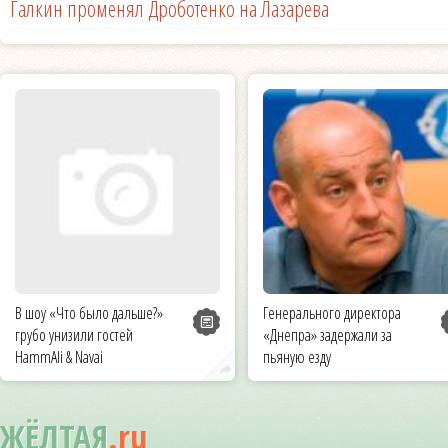
Галкин променял Дроботенко на Лазарева
В шоу «Что было дальше?»
Генерального директора
грубо унизили гостей
«Днепра» задержали за
HammAli & Navai
пьяную езду
ЖЁЛТАЯ
.ru