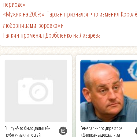
периоде»
«Мужик на 200%»: Тарзан признался, что изменил Королё
любовницами-воровками
Галкин променял Дроботенко на Лазарева
В шоу «Что было дальше?»
Генерального директора
грубо унизили гостей
«Днепра» задержали за