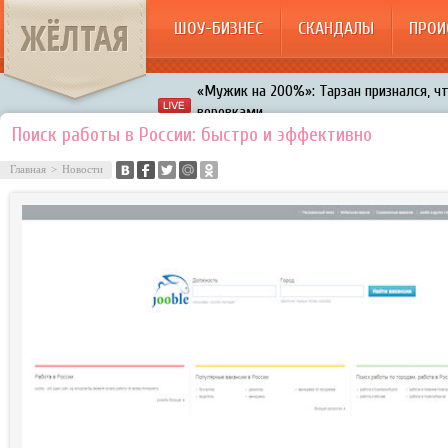
ЖЁЛТАЯ
ШОУ-БИЗНЕС
СКАНДАЛЫ
ПРОИ
«Мужик на 200%»: Тарзан признался, ч
воровками
Галкин променял Дроботенко на Лазаре
Поиск работы в России: быстро и эффективно
Расстались Энрике Иглесиас и Анна Кур
Главная
>
Новости
В шоу «Что было дальше?» грубо унизил
Авербух зарождает в Бузовой новый ко