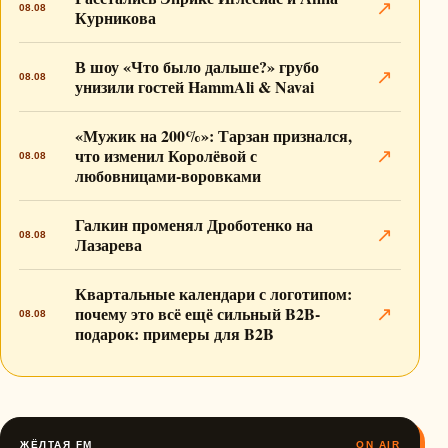
↗
08.08
Курникова
В шоу «Что было дальше?» грубо
↗
08.08
унизили гостей HammAli & Navai
«Мужик на 200%»: Тарзан признался,
что изменил Королёвой с
↗
08.08
любовницами-воровками
Галкин променял Дроботенко на
↗
08.08
Лазарева
Квартальные календари с логотипом:
почему это всё ещё сильный B2B-
↗
08.08
подарок: примеры для B2B
ЖЁЛТАЯ FM
ON AIR