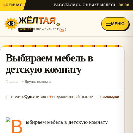
СЕЙЧАС
РАССТАЛИСЬ ЭНРИКЕ ИГЛЕСИАС И АННА
08.08
ЖЁЛ
ТАЯ
МЕНЮ
№1
О ШОУ-БИЗНЕСЕ
ЖУРНАЛ
Выбираем мебель в
детскую комнату
Главная
>
Другие новости
✦
08.11 23:15
862
ЧИТАЮТ
РЕДАКЦИОННЫЙ ВЫБОР
＋ В ЗАКЛАДКИ