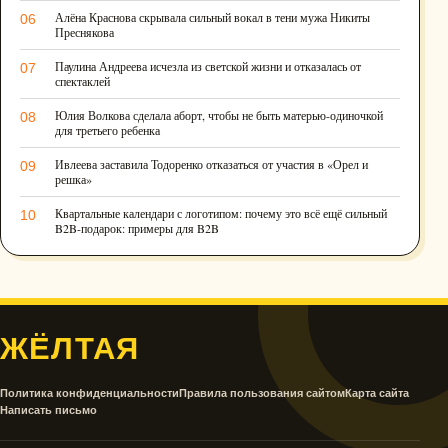
Алёна Краснова скрывала сильный вокал в тени мужа Никиты
06
Преснякова
Паулина Андреева исчезла из светской жизни и отказалась от
07
спектаклей
Юлия Волкова сделала аборт, чтобы не быть матерью-одиночкой
08
для третьего ребенка
Ивлеева заставила Тодоренко отказаться от участия в «Орел и
09
решка»
Квартальные календари с логотипом: почему это всё ещё сильный
10
B2B-подарок: примеры для B2B
ЖЁЛТАЯ
Политика конфиденциальности
Правила пользования сайтом
Карта сайта
Написать письмо