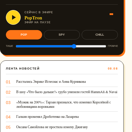
СЕЙЧАС В ЭФИРЕ
PopTron
ЭФИР НА ПАУЗЕ
POP
SPY
CHILL
ТИШЕ
ГРОМЧЕ
ЛЕНТА НОВОСТЕЙ
08.08
Расстались Энрике Иглесиас и Анна Курникова
01
В шоу «Что было дальше?» грубо унизили гостей HammAli & Navai
02
«Мужик на 200%»: Тарзан признался, что изменил Королёвой с
03
любовницами-воровками
Галкин променял Дроботенко на Лазарева
04
Оксана Самойлова не простила измену Джигану
05