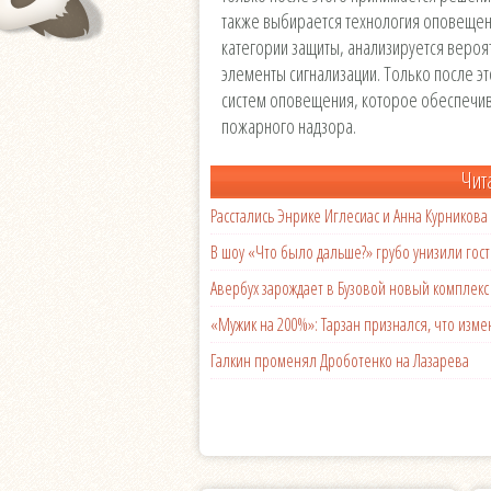
также выбирается технология оповеще
категории защиты, анализируется вероя
элементы сигнализации. Только после 
систем оповещения, которое обеспечи
пожарного надзора.
Чит
Расстались Энрике Иглесиас и Анна Курникова
В шоу «Что было дальше?» грубо унизили гост
Авербух зарождает в Бузовой новый комплек
«Мужик на 200%»: Тарзан признался, что из
Галкин променял Дроботенко на Лазарева