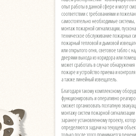
опыт работы в данной сфере и могут см
соответствии с требованиями и пожелан
самостоятельно необходимые системы, с
монтаж пожарной сигнализации, пускон
техническое обслуживание пожарных сис
пожарный тепловой и дымовой извещате
или открытого огня, световое табло с 
дверями выхода из коридора или помещ
может сработать в случае обнаружения
пожаре и устройство приема и контрол
а также линейный извещатель.
Благодаря такому комплексному обору
функционировать и оперативно реагиров
сможет организовать поэтапную эвакуац
монтажу систем пожарной сигнализаци
заранее установленному проекту, котор
определяются задачи на текущем объек
только после этого принимается решени