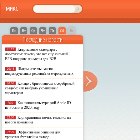
МИКС
Пн
Вт
Ср
Чт
Пт
Сб
Вс
Последние новости
Квартальные календари с
21:12
логотипом: почему это всё ещё сильный
B2B-подарок: примеры для B2B
Шатры и тенты: магия
20:48
индивидуальных решений на мероприятиях
Кольцо с бриллиантом к серебряной
20:56
свадьбе: как выбрать украшение с
характером
Как пополнить турецкий Apple ID
7:30
из России в 2026 году
Корпоративная почта: технологии
22:30
нового поколения
Эффективные решения для
22:29
хранения бутылей на складе