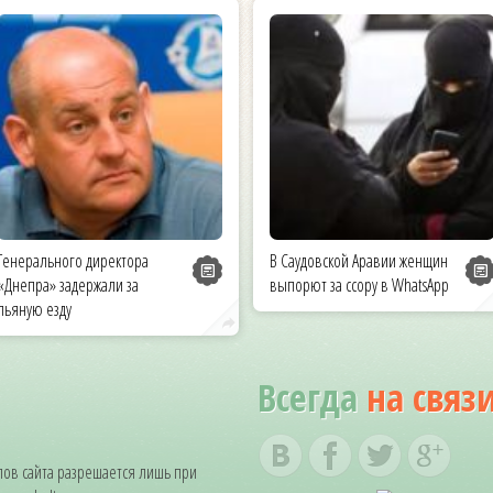
Генерального директора
В Саудовской Аравии женщин
«Днепра» задержали за
выпорют за ссору в WhatsApp
пьяную езду
Всегда
на связ
ов сайта разрешается лишь при