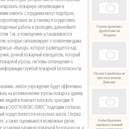
онтировать пожарную сигнализацию в
иями клиента. Сотрудники могут подобрать
проектировать их установку и осуществить
аладочные работы и проводить дальнейшее
Галкин променял
Дроботенко на
тем. Так, в помещениях устанавливается
Лазарева
ли, которые сигнализируют о появлении дыма
надписью «Выход», которое размещается над
ения, ручной пожарный извещатель, который
 пожарной угрозы, системы оповещения о
я информации службой пожарной безопасности,
Оксана Самойлова не
простила измену
Джигану
дованию, любое учреждение будет эффективно
ать на возникновение угрозы пожара в здании,
ию людей и поможет избежать трагедии. К
и мы в ООО”НЭФОКС ПЛЮС” подходим согласно
ый осуществляется в несколько шагов. Сперва
те, а также оцениваются возможные риски,
Алёна Краснова
скрывала сильный
е установки датчиков пожарной безопасности, а