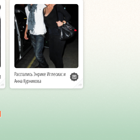
Расстались Энрике Иглесиас и
Анна Курникова
и