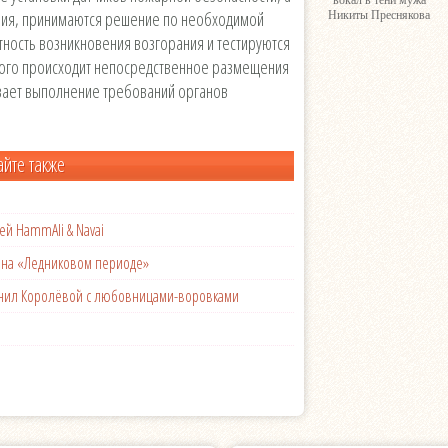
вокал в тени мужа
ния, принимаются решение по необходимой
Никиты Преснякова
тность возникновения возгорания и тестируются
этого происходит непосредственное размещения
вает выполнение требований органов
айте также
ей HammAli & Navai
с на «Ледниковом периоде»
менил Королёвой с любовницами-воровками