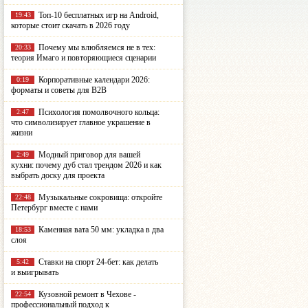
Топ-10 бесплатных игр на Android,
19:43
которые стоит скачать в 2026 году
Почему мы влюбляемся не в тех:
20:33
теория Имаго и повторяющиеся сценарии
Корпоративные календари 2026:
0:19
форматы и советы для B2B
Психология помолвочного кольца:
2:47
что символизирует главное украшение в
жизни
Модный приговор для вашей
2:49
кухни: почему дуб стал трендом 2026 и как
выбрать доску для проекта
Музыкальные сокровища: откройте
22:48
Петербург вместе с нами
Каменная вата 50 мм: укладка в два
18:53
слоя
Ставки на спорт 24-бет: как делать
5:42
и выигрывать
Кузовной ремонт в Чехове -
22:54
профессиональный подход к