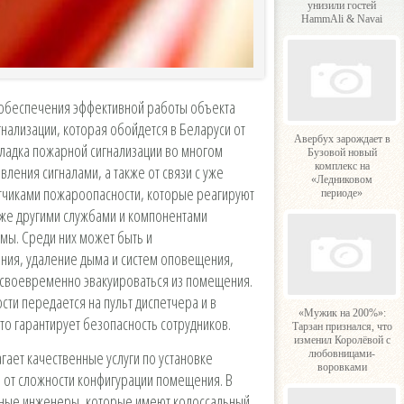
унизили гостей
HammAli & Navai
обеспечения эффективной работы объекта
гнализации, которая обойдется в Беларуси от
Авербух зарождает в
Наладка пожарной сигнализации во многом
Бузовой новый
комплекс на
ления сигналами, а также от связи с уже
«Ледниковом
тчиками пожароопасности, которые реагируют
периоде»
же другими службами и компонентами
мы. Среди них может быть и
ния, удаление дыма и систем оповещения,
своевременно эвакуироваться из помещения.
ти передается на пульт диспетчера и в
«Мужик на 200%»:
то гарантирует безопасность сотрудников.
Тарзан признался, что
изменил Королёвой с
гает качественные услуги по установке
любовницами-
воровками
 от сложности конфигурации помещения. В
ные инженеры, которые имеют колоссальный