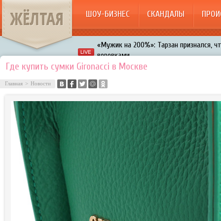
ЖЁЛТАЯ
ШОУ-БИЗНЕС
СКАНДАЛЫ
ПРОИ
«Мужик на 200%»: Тарзан признался, ч
воровками
Галкин променял Дроботенко на Лазаре
Где купить сумки Gironacci в Москве
Расстались Энрике Иглесиас и Анна Кур
Главная
>
Новости
В шоу «Что было дальше?» грубо унизил
Авербух зарождает в Бузовой новый ко