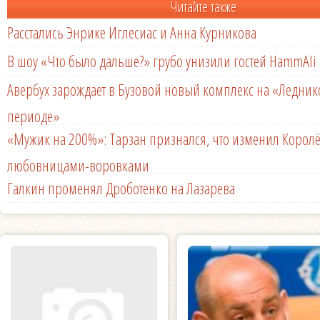
Читайте также
Расстались Энрике Иглесиас и Анна Курникова
В шоу «Что было дальше?» грубо унизили гостей HammAli 
Авербух зарождает в Бузовой новый комплекс на «Ледни
периоде»
«Мужик на 200%»: Тарзан признался, что изменил Королё
любовницами-воровками
Галкин променял Дроботенко на Лазарева