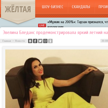
ЖЁЛТАЯ
ШОУ-БИЗНЕС
СКАНДАЛЫ
ПРОИ
«Мужик на 200%»: Тарзан признался, ч
воровками
Галкин променял Дроботенко на Лазаре
Эвелина Бледанс продемонстрировала яркий летний н
Расстались Энрике Иглесиас и Анна Кур
Главная
>
Новости
30.08
В шоу «Что было дальше?» грубо унизил
Авербух зарождает в Бузовой новый ко