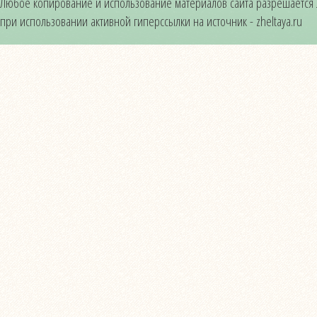
Любое копирование и использование материалов сайта разрешается
при использовании активной гиперссылки на источник - zheltaya.ru