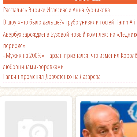
Расстались Энрике Иглесиас и Анна Курникова
В шоу «Что было дальше?» грубо унизили гостей HammAli 
Авербух зарождает в Бузовой новый комплекс на «Ледни
периоде»
«Мужик на 200%»: Тарзан признался, что изменил Королё
любовницами-воровками
Галкин променял Дроботенко на Лазарева