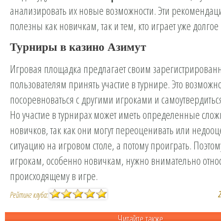
анализировать их новые возможности. Эти рекомендаци
полезны как новичкам, так и тем, кто играет уже долгое
Турниры в казино Азимут
Игровая площадка предлагает своим зарегистрирова
пользователям принять участие в турнире. Это возможно
посоревноваться с другими игроками и самоутвердиться
Но участие в турнирах может иметь определенные слож
новичков, так как они могут переоценивать или недоо
ситуацию на игровом столе, а потому проиграть. Поэтом
игрокам, особенно новичкам, нужно внимательно относ
происходящему в игре.
2
Рейтинг клуба:
Читайте также