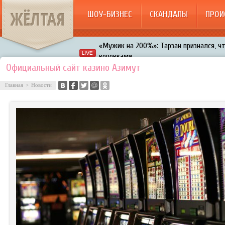
ЖЁЛТАЯ
ШОУ-БИЗНЕС
СКАНДАЛЫ
ПРОИ
«Мужик на 200%»: Тарзан признался, ч
воровками
Галкин променял Дроботенко на Лазаре
Официальный сайт казино Азимут
Расстались Энрике Иглесиас и Анна Кур
Главная
>
Новости
В шоу «Что было дальше?» грубо унизил
Авербух зарождает в Бузовой новый ко