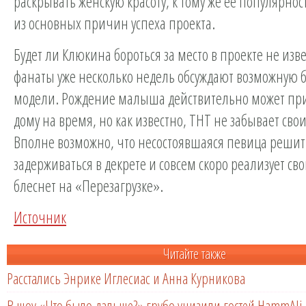
раскрывать женскую красоту, к тому же её популярнос
из основных причин успеха проекта.
Будет ли Клюкина бороться за место в проекте не изве
фанаты уже несколько недель обсуждают возможную 
модели. Рождение малыша действительно может прив
дому на время, но как известно, ТНТ не забывает сво
Вполне возможно, что несостоявшаяся певица решит
задерживаться в декрете и совсем скоро реализует св
блеснет на «Перезагрузке».
Источник
Читайте также
Расстались Энрике Иглесиас и Анна Курникова
В шоу «Что было дальше?» грубо унизили гостей HammAli 