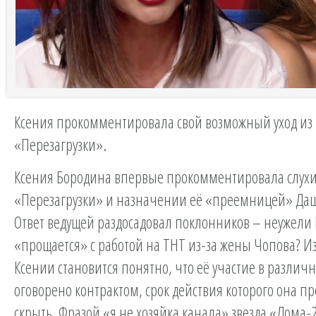
Ксения прокомментировала свой возможный уход из
«Перезагрузки».
Ксения Бородина впервые прокомментировала слухи 
«Перезагрузки» и назначении её «преемницей» Да
Ответ ведущей раздосадовал поклонников – неужели
«прощается» с работой на ТНТ из-за жены Чопова? Из
Ксении становится понятно, что её участие в различ
оговорено контрактом, срок действия которого она п
скрыть. Фразой «я не хозяйка канала» звезда «Дома-