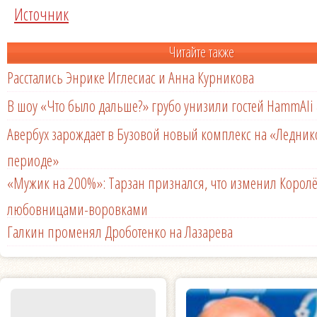
Источник
Читайте также
Расстались Энрике Иглесиас и Анна Курникова
В шоу «Что было дальше?» грубо унизили гостей HammAli 
Авербух зарождает в Бузовой новый комплекс на «Ледни
периоде»
«Мужик на 200%»: Тарзан признался, что изменил Королё
любовницами-воровками
Галкин променял Дроботенко на Лазарева