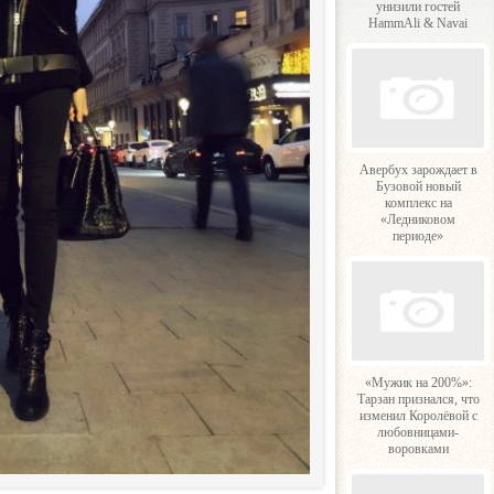
унизили гостей
HammAli & Navai
Авербух зарождает в
Бузовой новый
комплекс на
«Ледниковом
периоде»
«Мужик на 200%»:
Тарзан признался, что
изменил Королёвой с
любовницами-
воровками