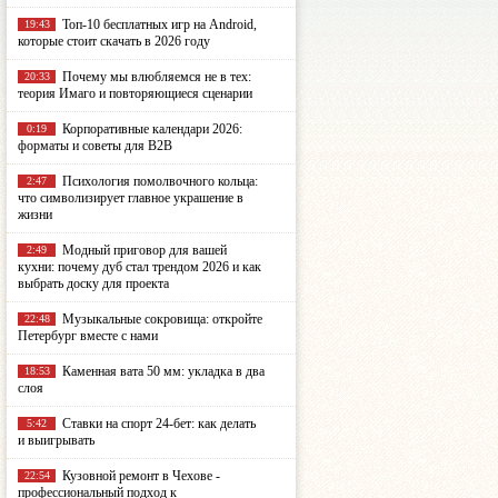
Топ-10 бесплатных игр на Android,
19:43
которые стоит скачать в 2026 году
Почему мы влюбляемся не в тех:
20:33
теория Имаго и повторяющиеся сценарии
Корпоративные календари 2026:
0:19
форматы и советы для B2B
Психология помолвочного кольца:
2:47
что символизирует главное украшение в
жизни
Модный приговор для вашей
2:49
кухни: почему дуб стал трендом 2026 и как
выбрать доску для проекта
Музыкальные сокровища: откройте
22:48
Петербург вместе с нами
Каменная вата 50 мм: укладка в два
18:53
слоя
Ставки на спорт 24-бет: как делать
5:42
и выигрывать
Кузовной ремонт в Чехове -
22:54
профессиональный подход к