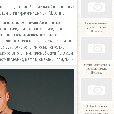
вила неоднозначный комментарий в социальных
ца компании «Уралхим» Дмитрия Мазепина.
рэп-исполнителя Тимати. Алена Шишкова
Галкин променял
о тот выглядит настоящей супермоделью.
Дроботенко на
Лазарева
некенщицы комплиментом, похвалив ее
ют, что экс-любовница Тимати хочет соблазнить
оэтому и флиртует с ним, оставляя колкие
увлекается гоночными автомобилями. По слухам,
ести наследнику место в команде «Формулы-1».
Оксана Самойлова не
простила измену
Джигану
Алёна Краснова
скрывала сильный