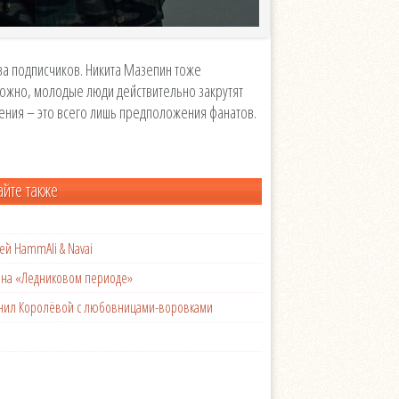
ва подписчиков. Никита Мазепин тоже
ожно, молодые люди действительно закрутят
ения – это всего лишь предположения фанатов.
айте также
ей HammAli & Navai
с на «Ледниковом периоде»
менил Королёвой с любовницами-воровками