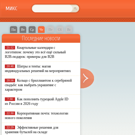
МИКС
Пн
Вт
Ср
Чт
Пт
Сб
Вс
Последние новости
Квартальные календари с
21:12
логотипом: почему это всё ещё сильный
B2B-подарок: примеры для B2B
Шатры и тенты: магия
20:48
индивидуальных решений на мероприятиях
Кольцо с бриллиантом к серебряной
20:56
свадьбе: как выбрать украшение с
характером
Как пополнить турецкий Apple ID
7:30
из России в 2026 году
Корпоративная почта: технологии
22:30
нового поколения
Эффективные решения для
22:29
хранения бутылей на складе