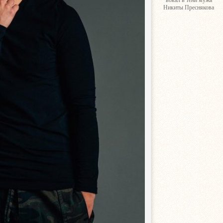
вокал в тени мужа
Никиты Преснякова