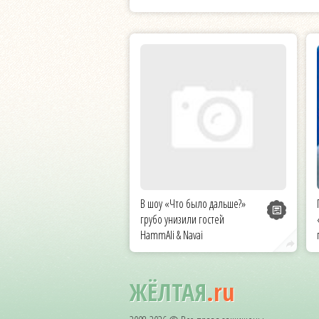
В шоу «Что было дальше?»
грубо унизили гостей
HammAli & Navai
ЖЁЛТАЯ
.ru