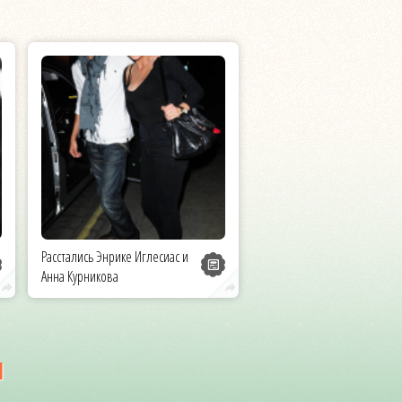
Расстались Энрике Иглесиас и
Анна Курникова
и