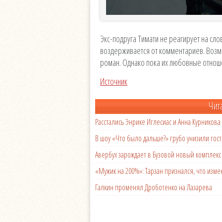
Экс-подруга Тимати не реагирует на сло
воздерживается от комментариев. Возм
роман. Однако пока их любовные отнош
Источник
Чит
Расстались Энрике Иглесиас и Анна Курникова
В шоу «Что было дальше?» грубо унизили гост
Авербух зарождает в Бузовой новый комплек
«Мужик на 200%»: Тарзан признался, что из
Галкин променял Дроботенко на Лазарева