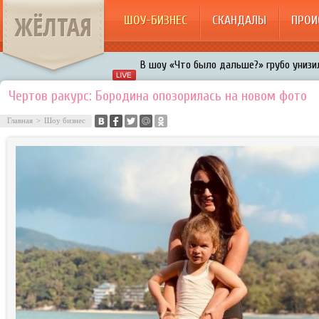
ЖЁЛТАЯ
ШОУ-БИЗНЕС
СКАНДАЛЫ
ПРОИ
В шоу «Что было дальше?» грубо унизил
Авербух зарождает в Бузовой новый ко
Чертов ракурс: Бородина опозорилась на новом фото
«Мужик на 200%»: Тарзан признался, ч
Главная
>
Шоу бизнес
воровками
Галкин променял Дроботенко на Лазаре
Расстались Энрике Иглесиас и Анна Кур