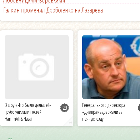
Галкин променял Дроботенко на Лазарева
В шоу «Что было дальше?»
Генерального директора
грубо унизили гостей
«Днепра» задержали за
HammAli & Navai
пьяную езду