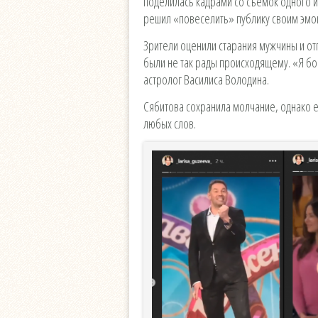
поделилась кадрами со съёмок одного и
решил «повеселить» публику своим эм
Зрители оценили старания мужчины и от
были не так рады происходящему. «Я бо
астролог Василиса Володина.
Сябитова сохранила молчание, однако 
любых слов.