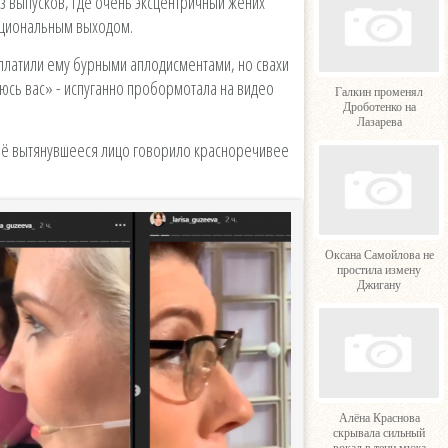
з выпусков, где очень эксцентричный жених
оциональным выходом.
платили ему бурными аплодисментами, но свахи
юсь вас» - испуганно пробормотала на видео
Галкин променял
Дроботенко на
Лазарева
её вытянувшееся лицо говорило красноречивее
Оксана Самойлова не
простила измену
Джигану
Алёна Краснова
скрывала сильный