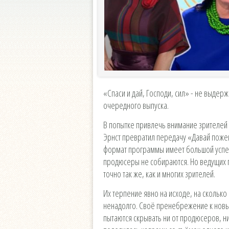
«Спаси и дай, Господи, сил» - не выде
очередного выпуска.
В попытке привлечь внимание зрителей 
Эрнст превратил передачу «Давай пож
формат программы имеет большой успех,
продюсеры не собираются. Но ведущих 
точно так же, как и многих зрителей.
Их терпение явно на исходе, на сколько 
ненадолго. Своё пренебрежение к нов
пытаются скрывать ни от продюсеров, ни