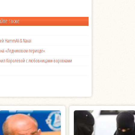
айте также
ей HammAli & Navai
с на «Ледниковом периоде»
менил Королёвой с любовницами-воровками