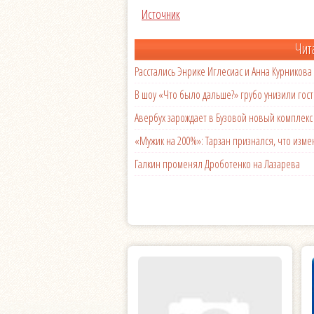
Источник
Чит
Расстались Энрике Иглесиас и Анна Курникова
В шоу «Что было дальше?» грубо унизили гост
Авербух зарождает в Бузовой новый комплек
«Мужик на 200%»: Тарзан признался, что из
Галкин променял Дроботенко на Лазарева