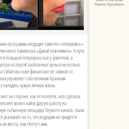
вокал в тени мужа
Никиты Преснякова
ования программы ведущие заметно «оперились»
ёмочного павильона «Давай поженимся». Услуги
ся большой популярностью у зрителей, а
мотря на порой заоблачные цены в несколько
за Сябитова тоже финансово не зависит от
 она управляет собственным брачным
ту наладить чужую личную жизнь.
знес на стороне, как её коллеги, зато сделала
 вполне может найти другую работу на
нув съёмочную площадку Первого канала, свахи
сё указывает на то, что ведущим не придётся
 их места, они сбегут сами.