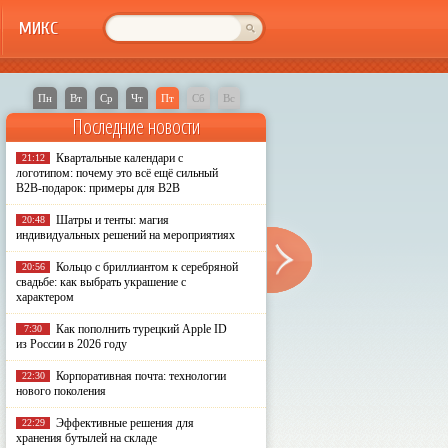
МИКС
Пн
Вт
Ср
Чт
Пт
Сб
Вс
Последние новости
Квартальные календари с
21:12
логотипом: почему это всё ещё сильный
B2B-подарок: примеры для B2B
Шатры и тенты: магия
20:48
индивидуальных решений на мероприятиях
Кольцо с бриллиантом к серебряной
20:56
свадьбе: как выбрать украшение с
характером
Как пополнить турецкий Apple ID
7:30
из России в 2026 году
Корпоративная почта: технологии
22:30
нового поколения
Эффективные решения для
22:29
хранения бутылей на складе