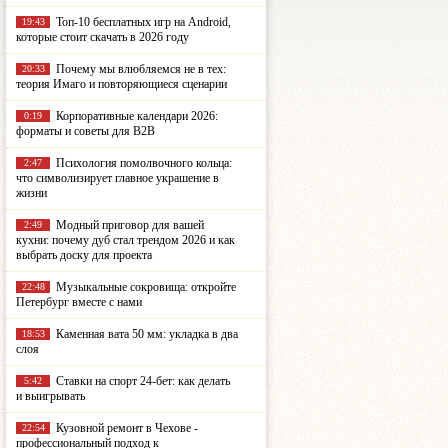
Топ-10 бесплатных игр на Android,
19:43
которые стоит скачать в 2026 году
Почему мы влюбляемся не в тех:
20:33
теория Имаго и повторяющиеся сценарии
Корпоративные календари 2026:
0:19
форматы и советы для B2B
Психология помолвочного кольца:
2:47
что символизирует главное украшение в
жизни
Модный приговор для вашей
2:49
кухни: почему дуб стал трендом 2026 и как
выбрать доску для проекта
Музыкальные сокровища: откройте
22:48
Петербург вместе с нами
Каменная вата 50 мм: укладка в два
18:53
слоя
Ставки на спорт 24-бет: как делать
5:42
и выигрывать
Кузовной ремонт в Чехове -
22:54
профессиональный подход к