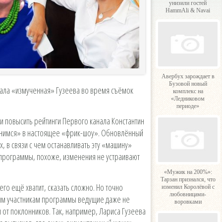
унизили гостей
HammAli & Navai
Авербух зарождает в
Бузовой новый
ржала «измученная» Гузеева во время съёмок
комплекс на
«Ледниковом
периоде»
и повысить рейтинги Первого канала Константин
енимся» в настоящее «фрик-шоу». Обновлённый
 в связи с чем останавливать эту «машину»
программы, похоже, изменения не устраивают
«Мужик на 200%»:
Тарзан признался, что
его ещё хватит, сказать сложно. Но точно
изменил Королёвой с
любовницами-
ым участникам программы ведущие даже не
воровками
 от поклонников. Так, например, Лариса Гузеева