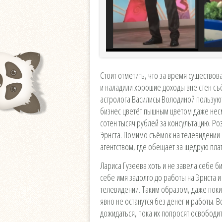
Стоит отметить, что за время существ
и наладили хорошие доходы вне стен съ
астролога Василисы Володиной пользуют
бизнес цветёт пышным цветом даже нес
сотен тысяч рублей за консультацию. Ро
Эрнста. Помимо съёмок на телевидении
агентством, где обещает за щедрую пла
Лариса Гузеева хоть и не завела себе би
себе имя задолго до работы на Эрнста и
телевидении. Таким образом, даже поки
явно не останутся без денег и работы. В
дожидаться, пока их попросят освободить