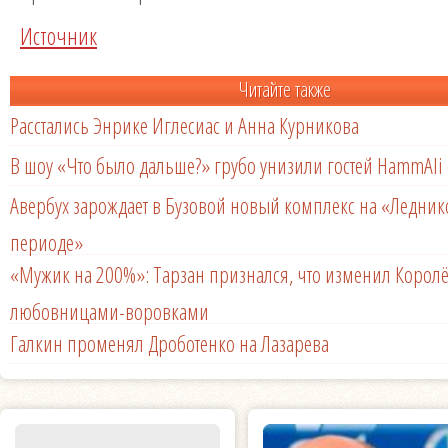
Источник
Читайте также
Расстались Энрике Иглесиас и Анна Курникова
В шоу «Что было дальше?» грубо унизили гостей HammAli 
Авербух зарождает в Бузовой новый комплекс на «Ледни
периоде»
«Мужик на 200%»: Тарзан признался, что изменил Королё
любовницами-воровками
Галкин променял Дроботенко на Лазарева