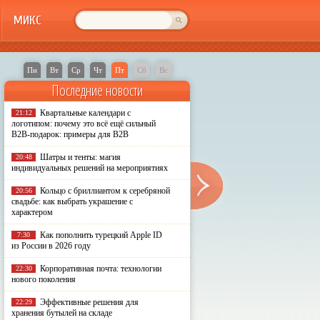
МИКС
Пн
Вт
Ср
Чт
Пт
Сб
Вс
Последние новости
Квартальные календари с
21:12
логотипом: почему это всё ещё сильный
B2B-подарок: примеры для B2B
Шатры и тенты: магия
20:48
индивидуальных решений на мероприятиях
Кольцо с бриллиантом к серебряной
20:56
свадьбе: как выбрать украшение с
характером
Как пополнить турецкий Apple ID
7:30
из России в 2026 году
Корпоративная почта: технологии
22:30
нового поколения
Эффективные решения для
22:29
хранения бутылей на складе