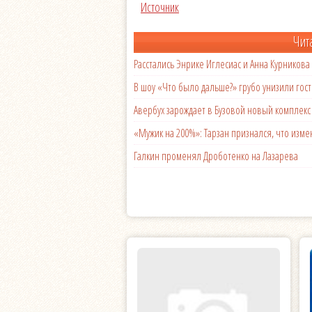
Источник
Чит
Расстались Энрике Иглесиас и Анна Курникова
В шоу «Что было дальше?» грубо унизили гост
Авербух зарождает в Бузовой новый комплек
«Мужик на 200%»: Тарзан признался, что из
Галкин променял Дроботенко на Лазарева