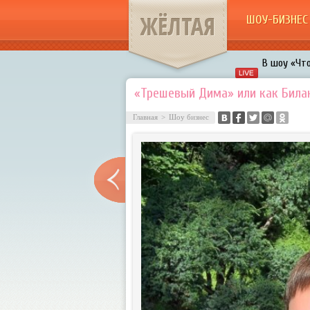
ЖЁЛТАЯ
ШОУ-БИЗНЕС
В шоу «Что
Авербух з
«Трешевый Дима» или как Била
«Мужик на 
Главная
>
Шоу бизнес
воровками
Галкин про
Расстались