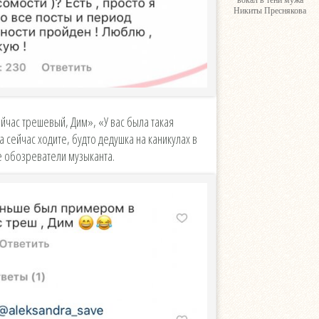
вокал в тени мужа
Никиты Преснякова
йчас трешевый, Дим», «У вас была такая
 сейчас ходите, будто дедушка на каникулах в
е обозреватели музыканта.