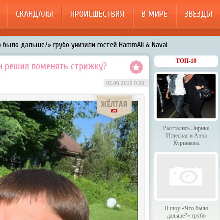
СКАНДАЛЫ
ПРОИСШЕСТВИЯ
В МИРЕ
ЗВЕЗДЫ
 было дальше?» грубо унизили гостей HammAli & Navai
арождает в Бузовой новый комплекс на «Ледниковом периоде»
ТОП-10
н решил поменять стрижку?
200%»: Тарзан признался, что изменил Королёвой с любовницами-
05.06.2019 0:35
менял Дроботенко на Лазарева
 Энрике Иглесиас и Анна Курникова
Расстались Энрике
Иглесиас и Анна
Курникова
В шоу «Что было
дальше?» грубо