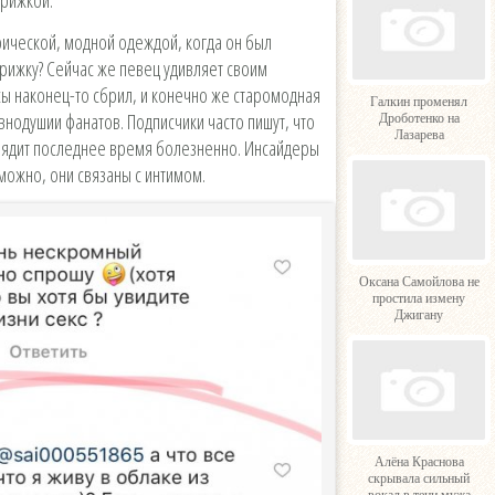
ической, модной одеждой, когда он был
рижку? Сейчас же певец удивляет своим
сы наконец-то сбрил, и конечно же старомодная
Галкин променял
внодушии фанатов. Подписчики часто пишут, что
Дроботенко на
Лазарева
глядит последнее время болезненно. Инсайдеры
можно, они связаны с интимом.
Оксана Самойлова не
простила измену
Джигану
Алёна Краснова
скрывала сильный