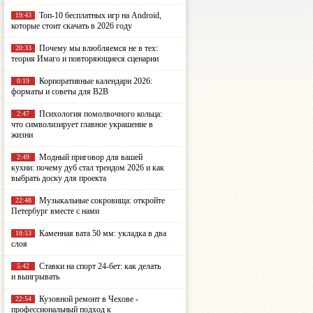
Топ-10 бесплатных игр на Android,
19:43
которые стоит скачать в 2026 году
Почему мы влюбляемся не в тех:
20:33
теория Имаго и повторяющиеся сценарии
Корпоративные календари 2026:
0:19
форматы и советы для B2B
Психология помолвочного кольца:
2:47
что символизирует главное украшение в
жизни
Модный приговор для вашей
2:49
кухни: почему дуб стал трендом 2026 и как
выбрать доску для проекта
Музыкальные сокровища: откройте
22:48
Петербург вместе с нами
Каменная вата 50 мм: укладка в два
18:53
слоя
Ставки на спорт 24-бет: как делать
5:42
и выигрывать
Кузовной ремонт в Чехове -
22:54
профессиональный подход к