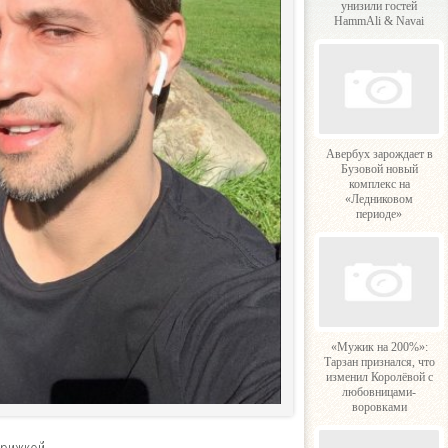
унизили гостей
HammAli & Navai
Авербух зарождает в
Бузовой новый
комплекс на
«Ледниковом
периоде»
«Мужик на 200%»:
Тарзан признался, что
изменил Королёвой с
любовницами-
воровками
трижкой.