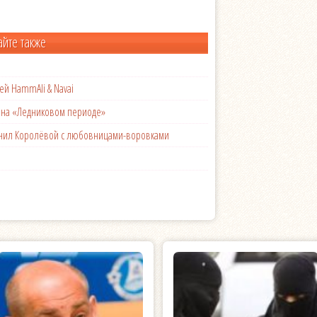
айте также
ей HammAli & Navai
с на «Ледниковом периоде»
менил Королёвой с любовницами-воровками