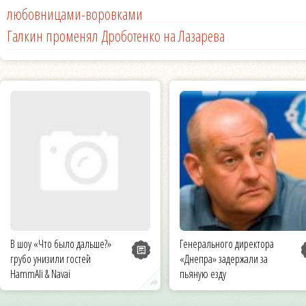
любовницами-воровками
Галкин променял Дроботенко на Лазарева
В шоу «Что было дальше?»
Генерального директора
грубо унизили гостей
«Днепра» задержали за
HammAli & Navai
пьяную езду