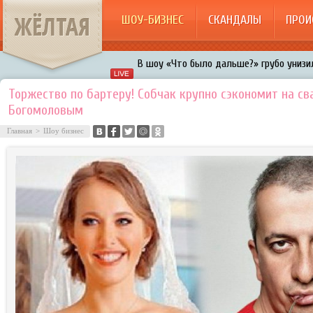
ЖЁЛТАЯ
ШОУ-БИЗНЕС
СКАНДАЛЫ
ПРОИ
В шоу «Что было дальше?» грубо унизил
Авербух зарождает в Бузовой новый ко
Торжество по бартеру! Собчак крупно сэкономит на св
Богомоловым
«Мужик на 200%»: Тарзан признался, ч
воровками
Главная
>
Шоу бизнес
Галкин променял Дроботенко на Лазаре
Расстались Энрике Иглесиас и Анна Кур