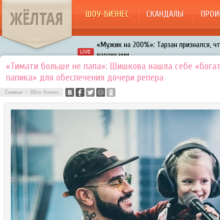
ЖЁЛТАЯ
ШОУ-БИЗНЕС
СКАНДАЛЫ
ПРОИ
«Мужик на 200%»: Тарзан признался, ч
воровками
Галкин променял Дроботенко на Лазаре
«Тимати больше не папа»: Шишкова нашла себе «бога
Расстались Энрике Иглесиас и Анна Кур
папика» для обеспечения дочери репера
В шоу «Что было дальше?» грубо унизил
Главная
>
Шоу бизнес
Авербух зарождает в Бузовой новый ко
«Мужик на 200%»: Тарзан признался, ч
воровками