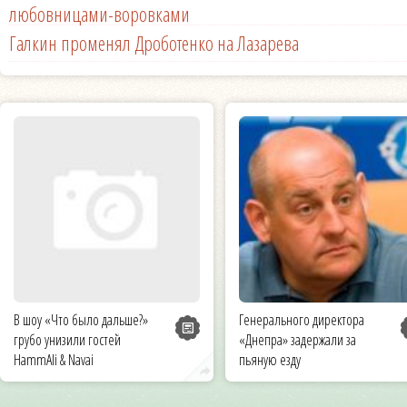
любовницами-воровками
Галкин променял Дроботенко на Лазарева
В шоу «Что было дальше?»
Генерального директора
грубо унизили гостей
«Днепра» задержали за
HammAli & Navai
пьяную езду