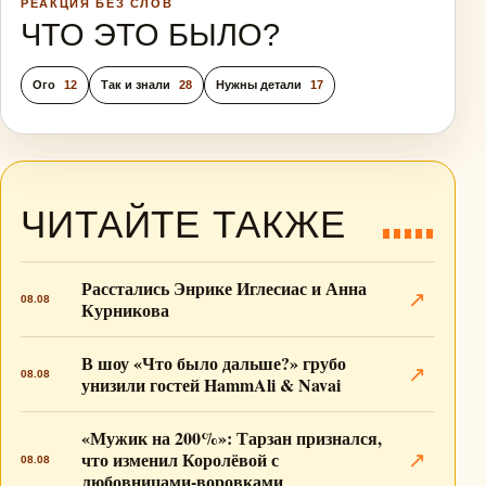
РЕАКЦИЯ БЕЗ СЛОВ
ЧТО ЭТО БЫЛО?
Ого
12
Так и знали
28
Нужны детали
17
ЧИТАЙТЕ ТАКЖЕ
Расстались Энрике Иглесиас и Анна
↗
08.08
Курникова
В шоу «Что было дальше?» грубо
↗
08.08
унизили гостей HammAli & Navai
«Мужик на 200%»: Тарзан признался,
что изменил Королёвой с
↗
08.08
любовницами-воровками