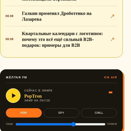
Галкин променял Дроботенко на
↗
08.08
Лазарева
Квартальные календари с логотипом:
почему это всё ещё сильный B2B-
↗
08.08
подарок: примеры для B2B
ЖЁЛТАЯ FM
ON AIR
СЕЙЧАС В ЭФИРЕ
PopTron
ЭФИР НА ПАУЗЕ
POP
SPY
CHILL
ТИШЕ
ГРОМЧЕ