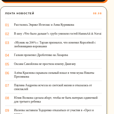
ЛЕНТА НОВОСТЕЙ
08.08
Расстались Энрике Иглесиас и Анна Курникова
01
В шоу «Что было дальше?» грубо унизили гостей HammAli & Navai
02
«Мужик на 200%»: Тарзан признался, что изменил Королёвой с
03
любовницами-воровками
Галкин променял Дроботенко на Лазарева
04
Оксана Самойлова не простила измену Джигану
05
Алёна Краснова скрывала сильный вокал в тени мужа Никиты
06
Преснякова
Паулина Андреева исчезла из светской жизни и отказалась от
07
спектаклей
Юлия Волкова сделала аборт, чтобы не быть матерью-одиночкой
08
для третьего ребенка
Ивлеева заставила Тодоренко отказаться от участия в «Орел и
09
решка»