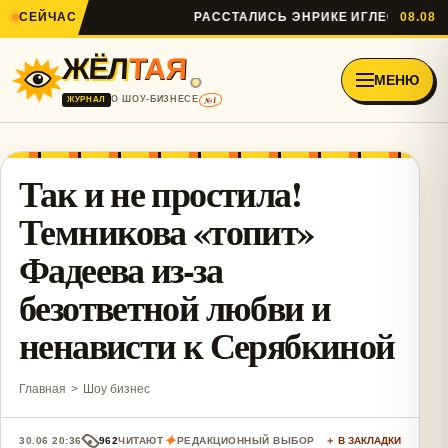
СЕЙЧАС
РАССТАЛИСЬ ЭНРИКЕ ИГЛЕСИАС И АН
08.08
ЖЁЛ
ТАЯ
МЕНЮ
№1
О ШОУ-БИЗНЕСЕ
ЖУРНАЛ
Так и не простила!
Темникова «топит»
Фадеева из-за
безответной любви и
ненависти к Серябкиной
Главная
>
Шоу бизнес
✦
30.06 20:36
962
ЧИТАЮТ
РЕДАКЦИОННЫЙ ВЫБОР
＋ В ЗАКЛАДКИ